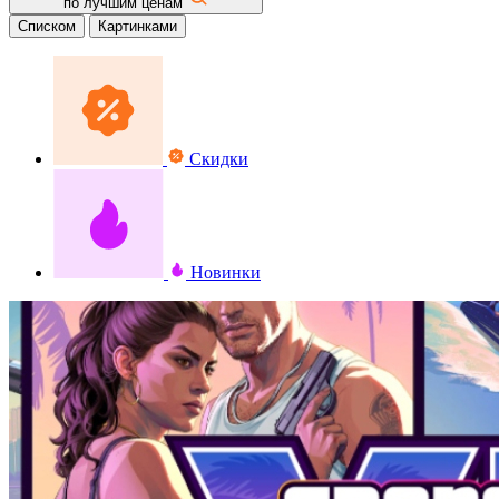
по лучшим ценам
Списком
Картинками
Скидки
Новинки