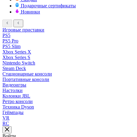
Подарочные сертификаты
Новинки
Игровые приставки
PS5
PS5 Pro
PS5 Slim
Xbox Series X
Xbox Series S
Nintendo Switch
Steam Deck
Стационарные консоли
Портативные консоли
Видеоигры
Настолки
Колонки JBL
Ретро консоли
Техника Dyson
Геймпады
VR
RC
Войти