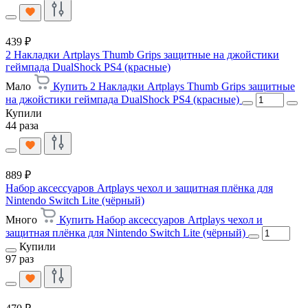
439 ₽
2 Накладки Artplays Thumb Grips защитные на джойстики
геймпада DualShock PS4 (красные)
Мало
Купить 2 Накладки Artplays Thumb Grips защитные
на джойстики геймпада DualShock PS4 (красные)
Купили
44 раза
889 ₽
Набор аксессуаров Artplays чехол и защитная плёнка для
Nintendo Switch Lite (чёрный)
Много
Купить Набор аксессуаров Artplays чехол и
защитная плёнка для Nintendo Switch Lite (чёрный)
Купили
97 раз