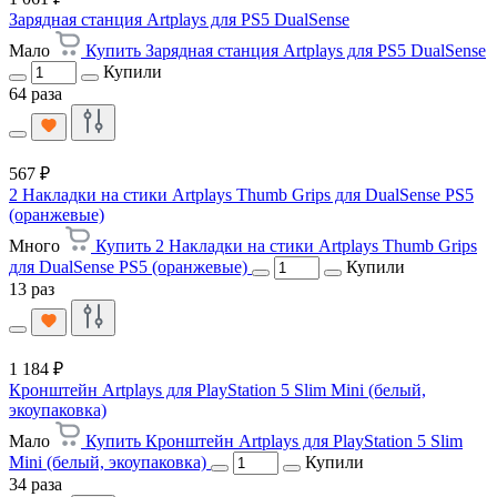
Зарядная станция Artplays для PS5 DualSense
Мало
Купить Зарядная станция Artplays для PS5 DualSense
Купили
64 раза
567 ₽
2 Накладки на стики Artplays Thumb Grips для DualSense PS5
(оранжевые)
Много
Купить 2 Накладки на стики Artplays Thumb Grips
для DualSense PS5 (оранжевые)
Купили
13 раз
1 184 ₽
Кронштейн Artplays для PlayStation 5 Slim Mini (белый,
экоупаковка)
Мало
Купить Кронштейн Artplays для PlayStation 5 Slim
Mini (белый, экоупаковка)
Купили
34 раза