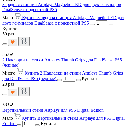
Зарядная станция Artplays Magnetic LED для двух геймпадов
DualSense с подсветкой PS5
Мало
Купить Зарядная станция Artplays Magnetic LED для
двух геймпадов DualSense с подсветкой PS5
Купили
59 раз
567 ₽
2 Накладки на стики Artplays Thumb Grips для DualSense PS5
(черные)
Много
Купить 2 Накладки на стики Artplays Thumb Grips
для DualSense PS5 (черные)
Купили
28 раз
583 ₽
Вертикальный стенд Artplays для PS5 Digital Edition
Мало
Купить Вертикальный стенд Artplays для PS5 Digital
Edition
Купили