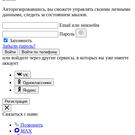
Авторизировавшись, вы сможете управлять своими личными
данными, следить за состоянием заказов.
Email или никнейм
Пароль
Запомнить
Забыли пароль?
Войти
Войти по телефону
или
войдите через другие сервисы, в которых вы уже имеете
аккаунт
VK
Одноклассники
Яндекс
Регистрация
Связаться с нами
Позвонить
MAX