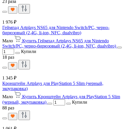
23 раза
1 976 ₽
Геймпад Artplays NS65 для Nintendo Switch/PC, черно-
бирюзовый (2,4G, li-ion, NFC, dualvibro)
Мало
Купить Геймпад Artplays NS65 для Nintendo
Switch/PC, черно-бирюзовый (2,4G, li-ion, NFC, dualvibro)
Купили
18 раз
1 345 ₽
Кронштейн Artplays для PlayStation 5 Slim (черный,
экоупаковка)
Мало
Купить Кронштейн Artplays для PlayStation 5 Slim
(черный, экоупаковка)
Купили
88 раз
1 061 ₽