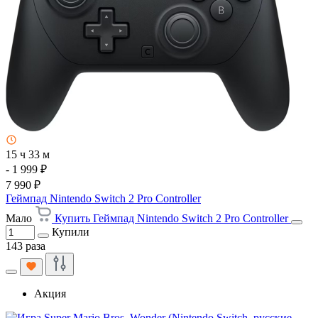
15 ч 33 м
- 1 999 ₽
7 990 ₽
Геймпад Nintendo Switch 2 Pro Controller
Мало
Купить Геймпад Nintendo Switch 2 Pro Controller
Купили
143 раза
Акция