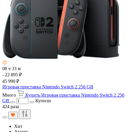
08 ч 33 м
- 22 895 ₽
45 990 ₽
Игровая приставка Nintendo Switch 2 256 GB
Много
Купить Игровая приставка Nintendo Switch 2 256
GB
Купили
424 раза
Хит
Акция