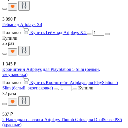
3 090 ₽
Геймпад Artplays X4
Под заказ
Купить Геймпад Artplays X4
Купили
25 раз
1 345 ₽
Кронштейн Artplays для PlayStation 5 Slim (белый,
экоупаковка)
Под заказ
Купить Кронштейн Artplays для PlayStation 5
Slim (белый, экоупаковка)
Купили
32 раза
537 ₽
2 Накладки на стики Artplays Thumb Grips для DualSense PS5
(красные)