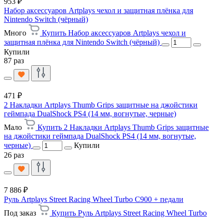
953 ₽
Набор аксессуаров Artplays чехол и защитная плёнка для
Nintendo Switch (чёрный)
Много
Купить Набор аксессуаров Artplays чехол и
защитная плёнка для Nintendo Switch (чёрный)
Купили
87 раз
471 ₽
2 Накладки Artplays Thumb Grips защитные на джойстики
геймпада DualShock PS4 (14 мм, вогнутые, черные)
Мало
Купить 2 Накладки Artplays Thumb Grips защитные
на джойстики геймпада DualShock PS4 (14 мм, вогнутые,
черные)
Купили
26 раз
7 886 ₽
Руль Artplays Street Racing Wheel Turbo C900 + педали
Под заказ
Купить Руль Artplays Street Racing Wheel Turbo