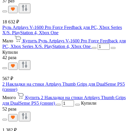
37 раз
18 632 ₽
Руль Artplays V-1600 Pro Force Feedback для PC, Xbox Series
X/S. PlayStation 4, Xbox One
Мало
Купить Руль Artplays V-1600 Pro Force Feedback для
PC, Xbox Series X/S. PlayStation 4, Xbox One
Купили
42 раза
567 ₽
2 Накладки на стики Artplays Thumb Grips для DualSense PS5
(синие)
Много
Купить 2 Накладки на стики Artplays Thumb Grips
для DualSense PS5 (синие)
Купили
52 раза
1 382 ₽