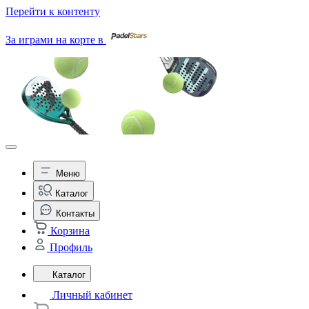
Перейти к контенту
За играми на корте в
Меню
Каталог
Контакты
Корзина
Профиль
Каталог
Личный кабинет