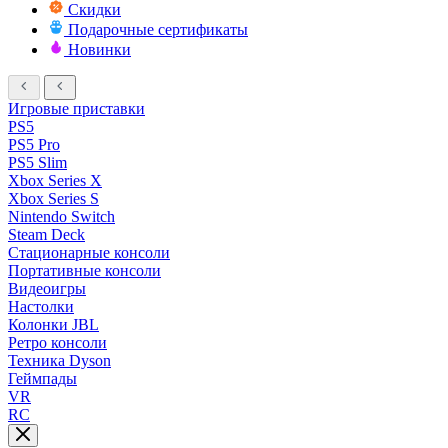
Скидки
Подарочные сертификаты
Новинки
Игровые приставки
PS5
PS5 Pro
PS5 Slim
Xbox Series X
Xbox Series S
Nintendo Switch
Steam Deck
Стационарные консоли
Портативные консоли
Видеоигры
Настолки
Колонки JBL
Ретро консоли
Техника Dyson
Геймпады
VR
RC