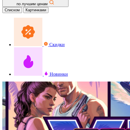
по лучшим ценам
Списком
Картинками
Скидки
Новинки