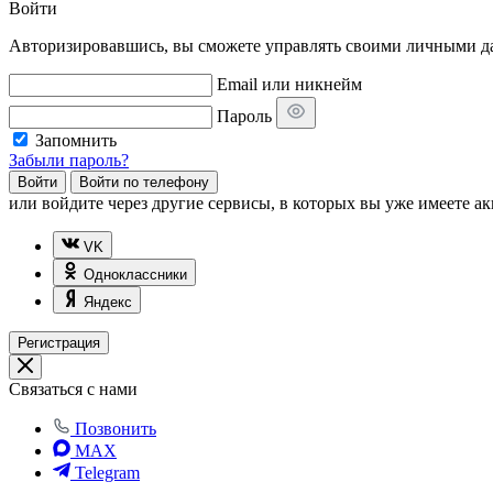
Войти
Авторизировавшись, вы сможете управлять своими личными дан
Email или никнейм
Пароль
Запомнить
Забыли пароль?
Войти
Войти по телефону
или
войдите через другие сервисы, в которых вы уже имеете ак
VK
Одноклассники
Яндекс
Регистрация
Связаться с нами
Позвонить
MAX
Telegram