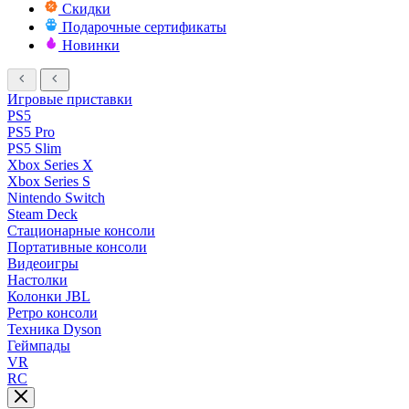
Скидки
Подарочные сертификаты
Новинки
Игровые приставки
PS5
PS5 Pro
PS5 Slim
Xbox Series X
Xbox Series S
Nintendo Switch
Steam Deck
Стационарные консоли
Портативные консоли
Видеоигры
Настолки
Колонки JBL
Ретро консоли
Техника Dyson
Геймпады
VR
RC