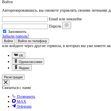
Войти
Авторизировавшись, вы сможете управлять своими личными дан
Email или никнейм
Пароль
Запомнить
Забыли пароль?
Войти
Войти по телефону
или
войдите через другие сервисы, в которых вы уже имеете ак
VK
Одноклассники
Яндекс
Регистрация
Связаться с нами
Позвонить
MAX
Telegram