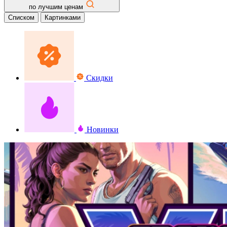
по лучшим ценам
Списком
Картинками
Скидки
Новинки