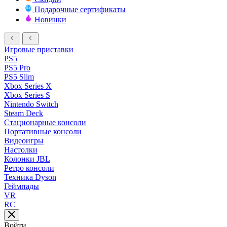
Подарочные сертификаты
Новинки
Игровые приставки
PS5
PS5 Pro
PS5 Slim
Xbox Series X
Xbox Series S
Nintendo Switch
Steam Deck
Стационарные консоли
Портативные консоли
Видеоигры
Настолки
Колонки JBL
Ретро консоли
Техника Dyson
Геймпады
VR
RC
Войти