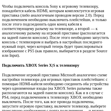
Чтобы подключить консоль Sony к игровому телевизору,
понадобится кабель HDMI, которым комплектуется игровая
приставка (либо аналогичным проводом версии 2.0). Перед
подключением необходимо выключить плейстейшн, и только
после этого подсоединить один конец кабеля к
соответствующему разъему на телевизоре, а второй — к
аналогичному разъему на игровой приставке (располагается
на задней панели консоли). После этого необходимо запустить
консоль с телевизором и выбрать в настройках последнего
нужный порт, через который теперь будет транслироваться
изображение с PS5 (как правило, выбирается в разделе Source
или Input).
Подключить XBOX Series X|S к телевизору
Подключение игровой приставки Microsoft аналогично схеме
настройки телевизора для игровых приставок плейстейшен: с
помощью HDMI-кабеля необходимо соединить оба устройства
через одноименные входы (на XBOX Series разъемы также
располагаются на задней панели консоли). Как и в случае с
PS4, перед подключением к телевизору XBOX необходимо
выключить. После того, как все провода подключены,
запустите игровую приставку, включите телевизор, выберете
трансляцию изображения с порта подключения — и можно