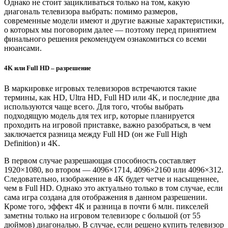
Однако не стоит зацикливаться только на том, какую
диагональ телевизора выбрать: помимо размеров,
современные модели имеют и другие важные характеристики,
о которых мы поговорим далее — поэтому перед принятием
финального решения рекомендуем ознакомиться со всеми
нюансами.
4K или Full HD – разрешение
В маркировке игровых телевизоров встречаются такие
термины, как HD, Ultra HD, Full HD или 4K, и последние два
используются чаще всего. Для того, чтобы выбрать
подходящую модель для тех игр, которые планируется
проходить на игровой приставке, важно разобраться, в чем
заключается разница между Full HD (он же Full High
Definition) и 4K.
В первом случае разрешающая способность составляет
1920×1080, во втором — 4096×1714, 4096×2160 или 4096×312.
Следовательно, изображение в 4К будет четче и насыщеннее,
чем в Full HD. Однако это актуально только в том случае, если
сама игра создана для отображения в данном разрешении.
Кроме того, эффект 4К и разница в почти 6 млн. пикселей
заметны только на игровом телевизоре с большой (от 55
дюймов) диагональю. В случае, если решено купить телевизор