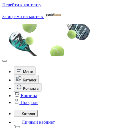
Перейти к контенту
За играми на корте в
Меню
Каталог
Контакты
Корзина
Профиль
Каталог
Личный кабинет