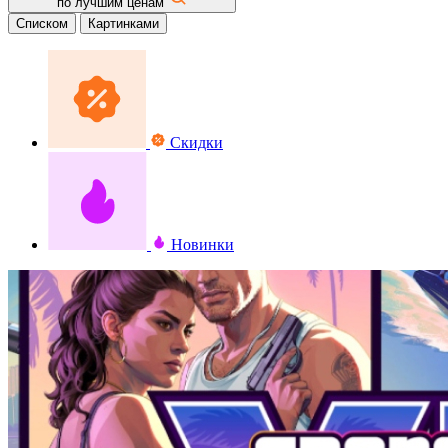
по лучшим ценам
Списком
Картинками
Скидки
Новинки