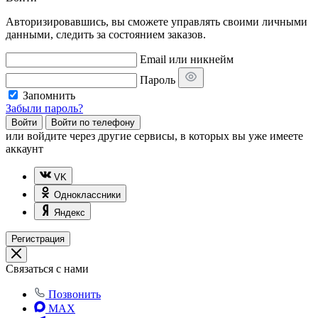
Авторизировавшись, вы сможете управлять своими личными
данными, следить за состоянием заказов.
Email или никнейм
Пароль
Запомнить
Забыли пароль?
Войти
Войти по телефону
или
войдите через другие сервисы, в которых вы уже имеете
аккаунт
VK
Одноклассники
Яндекс
Регистрация
Связаться с нами
Позвонить
MAX