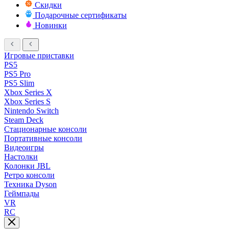
Скидки
Подарочные сертификаты
Новинки
Игровые приставки
PS5
PS5 Pro
PS5 Slim
Xbox Series X
Xbox Series S
Nintendo Switch
Steam Deck
Стационарные консоли
Портативные консоли
Видеоигры
Настолки
Колонки JBL
Ретро консоли
Техника Dyson
Геймпады
VR
RC