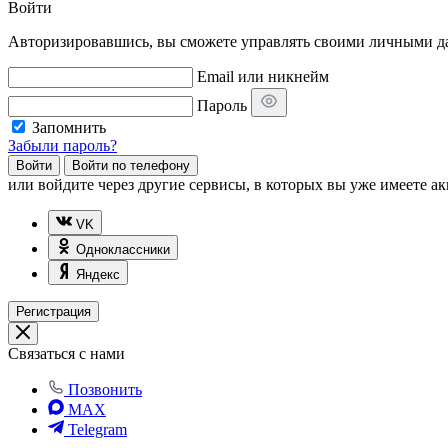
Войти
Авторизировавшись, вы сможете управлять своими личными дан
Email или никнейм
Пароль
Запомнить
Забыли пароль?
Войти
Войти по телефону
или
войдите через другие сервисы, в которых вы уже имеете ак
VK
Одноклассники
Яндекс
Регистрация
Связаться с нами
Позвонить
MAX
Telegram