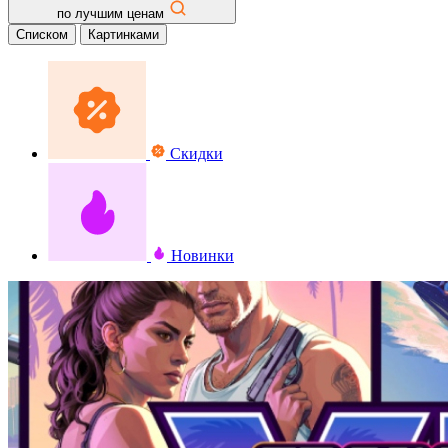
по лучшим ценам
Списком
Картинками
Скидки
Новинки