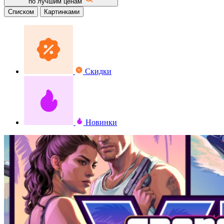
по лучшим ценам
Списком
Картинками
Скидки
Новинки