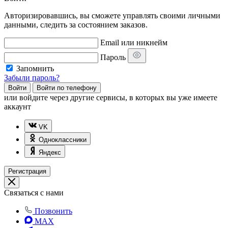
Авторизировавшись, вы сможете управлять своими личными
данными, следить за состоянием заказов.
Email или никнейм
Пароль
Запомнить
Забыли пароль?
Войти
Войти по телефону
или
войдите через другие сервисы, в которых вы уже имеете
аккаунт
VK
Одноклассники
Яндекс
Регистрация
Связаться с нами
Позвонить
MAX