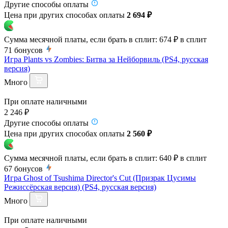
Другие способы оплаты
Цена при других способах оплаты
2 694 ₽
Сумма месячной платы, если брать в сплит:
674 ₽
в сплит
71
бонусов
Игра Plants vs Zombies: Битва за Нейборвиль (PS4, русская
версия)
Много
При оплате наличными
2 246 ₽
Другие способы оплаты
Цена при других способах оплаты
2 560 ₽
Сумма месячной платы, если брать в сплит:
640 ₽
в сплит
67
бонусов
Игра Ghost of Tsushima Director's Cut (Призрак Цусимы
Режиссёрская версия) (PS4, русская версия)
Много
При оплате наличными