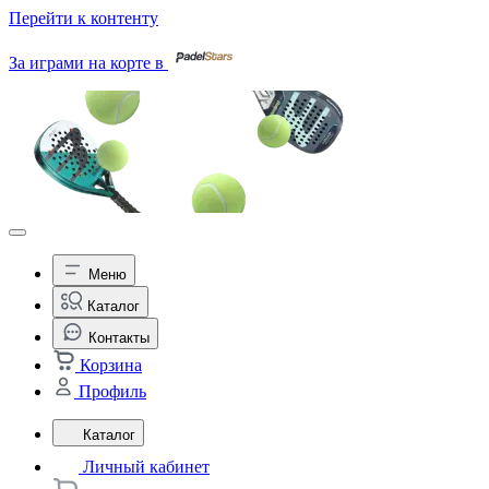
Перейти к контенту
За играми на корте в
Меню
Каталог
Контакты
Корзина
Профиль
Каталог
Личный кабинет