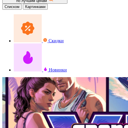
по лучшим ценам
Списком
Картинками
Скидки
Новинки