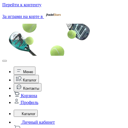
Перейти к контенту
За играми на корте в
Меню
Каталог
Контакты
Корзина
Профиль
Каталог
Личный кабинет