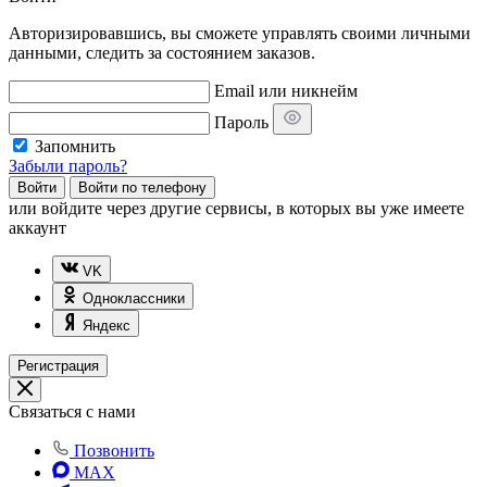
Авторизировавшись, вы сможете управлять своими личными
данными, следить за состоянием заказов.
Email или никнейм
Пароль
Запомнить
Забыли пароль?
Войти
Войти по телефону
или
войдите через другие сервисы, в которых вы уже имеете
аккаунт
VK
Одноклассники
Яндекс
Регистрация
Связаться с нами
Позвонить
MAX