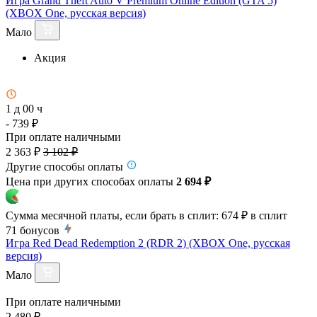
Игра Grand Theft Auto V Premium Online Edition (GTA 5)
(XBOX One, русская версия)
Мало
Акция
1 д 00 ч
- 739 ₽
При оплате наличными
2 363 ₽
3 102 ₽
Другие способы оплаты
Цена при других способах оплаты
2 694 ₽
Сумма месячной платы, если брать в сплит:
674 ₽
в сплит
71
бонусов
Игра Red Dead Redemption 2 (RDR 2) (XBOX One, русская
версия)
Мало
При оплате наличными
2 480 ₽