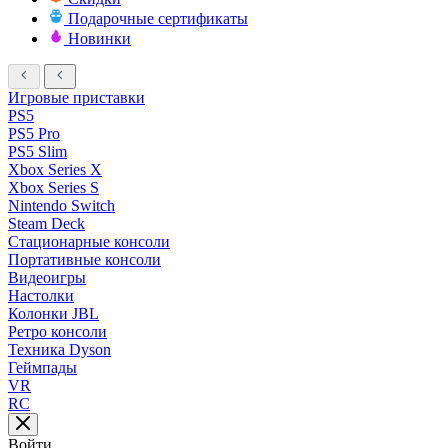
Подарочные сертификаты
Новинки
Игровые приставки
PS5
PS5 Pro
PS5 Slim
Xbox Series X
Xbox Series S
Nintendo Switch
Steam Deck
Стационарные консоли
Портативные консоли
Видеоигры
Настолки
Колонки JBL
Ретро консоли
Техника Dyson
Геймпады
VR
RC
Войти