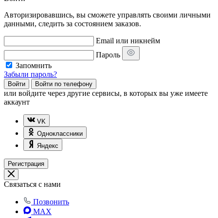
Авторизировавшись, вы сможете управлять своими личными
данными, следить за состоянием заказов.
Email или никнейм
Пароль
Запомнить
Забыли пароль?
Войти
Войти по телефону
или
войдите через другие сервисы, в которых вы уже имеете
аккаунт
VK
Одноклассники
Яндекс
Регистрация
Связаться с нами
Позвонить
MAX