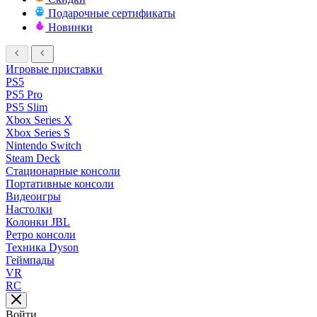
Подарочные сертификаты
Новинки
Игровые приставки
PS5
PS5 Pro
PS5 Slim
Xbox Series X
Xbox Series S
Nintendo Switch
Steam Deck
Стационарные консоли
Портативные консоли
Видеоигры
Настолки
Колонки JBL
Ретро консоли
Техника Dyson
Геймпады
VR
RC
Войти