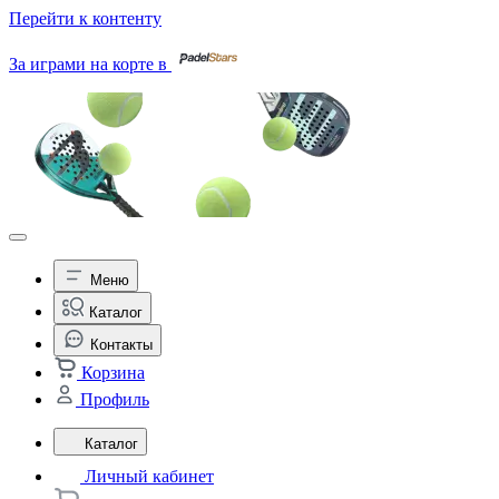
Перейти к контенту
За играми на корте в
Меню
Каталог
Контакты
Корзина
Профиль
Каталог
Личный кабинет