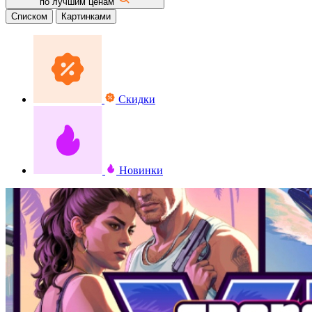
по лучшим ценам
Списком
Картинками
Скидки
Новинки