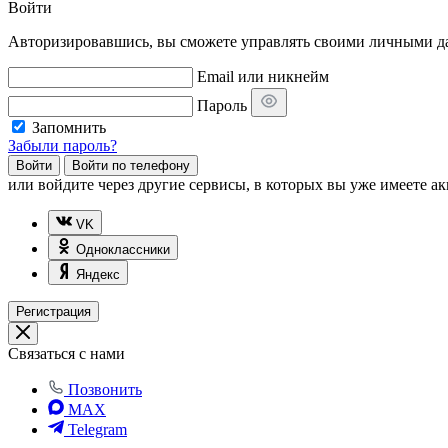
Войти
Авторизировавшись, вы сможете управлять своими личными дан
Email или никнейм
Пароль
Запомнить
Забыли пароль?
Войти
Войти по телефону
или
войдите через другие сервисы, в которых вы уже имеете ак
VK
Одноклассники
Яндекс
Регистрация
Связаться с нами
Позвонить
MAX
Telegram