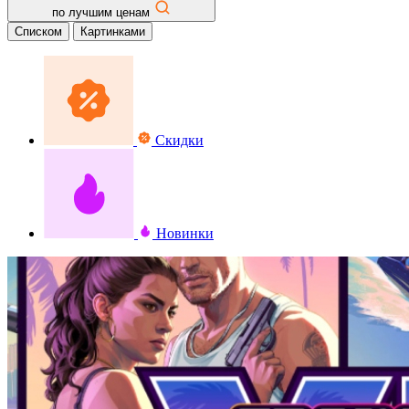
по лучшим ценам
Списком
Картинками
Скидки
Новинки