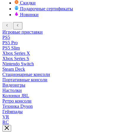
Скидки
Подарочные сертификаты
Новинки
Игровые приставки
PS5
PS5 Pro
PS5 Slim
Xbox Series X
Xbox Series S
Nintendo Switch
Steam Deck
Стационарные консоли
Портативные консоли
Видеоигры
Настолки
Колонки JBL
Ретро консоли
Техника Dyson
Геймпады
VR
RC