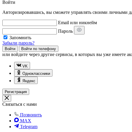
Войти
Авторизировавшись, вы сможете управлять своими личными дан
Email или никнейм
Пароль
Запомнить
Забыли пароль?
Войти
Войти по телефону
или
войдите через другие сервисы, в которых вы уже имеете ак
VK
Одноклассники
Яндекс
Регистрация
Связаться с нами
Позвонить
MAX
Telegram