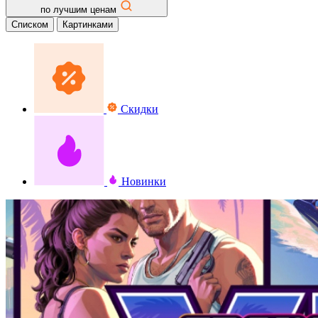
по лучшим ценам
Списком
Картинками
Скидки
Новинки