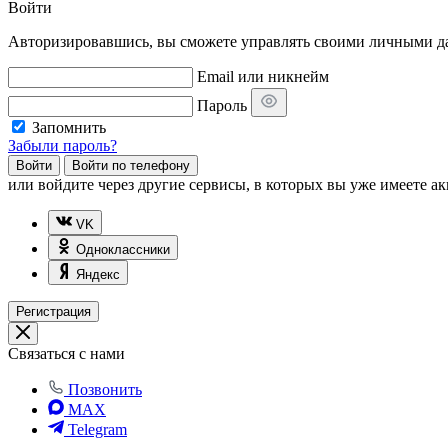
Войти
Авторизировавшись, вы сможете управлять своими личными дан
Email или никнейм
Пароль
Запомнить
Забыли пароль?
Войти
Войти по телефону
или
войдите через другие сервисы, в которых вы уже имеете ак
VK
Одноклассники
Яндекс
Регистрация
Связаться с нами
Позвонить
MAX
Telegram