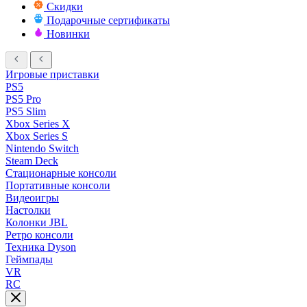
Скидки
Подарочные сертификаты
Новинки
Игровые приставки
PS5
PS5 Pro
PS5 Slim
Xbox Series X
Xbox Series S
Nintendo Switch
Steam Deck
Стационарные консоли
Портативные консоли
Видеоигры
Настолки
Колонки JBL
Ретро консоли
Техника Dyson
Геймпады
VR
RC