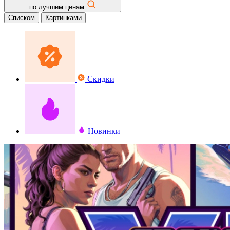
по лучшим ценам
Списком
Картинками
Скидки
Новинки