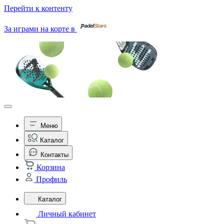
Перейти к контенту
За играми на корте в
Меню
Каталог
Контакты
Корзина
Профиль
Каталог
Личный кабинет