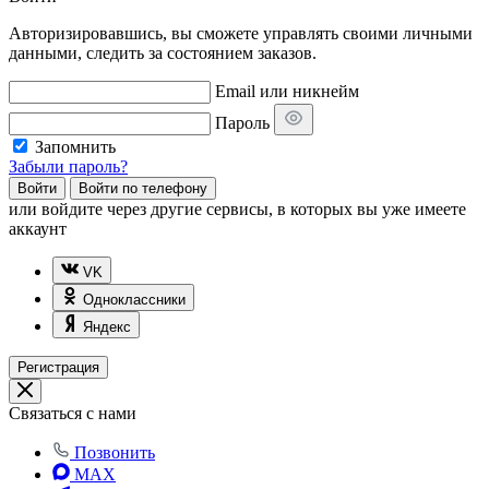
Авторизировавшись, вы сможете управлять своими личными
данными, следить за состоянием заказов.
Email или никнейм
Пароль
Запомнить
Забыли пароль?
Войти
Войти по телефону
или
войдите через другие сервисы, в которых вы уже имеете
аккаунт
VK
Одноклассники
Яндекс
Регистрация
Связаться с нами
Позвонить
MAX