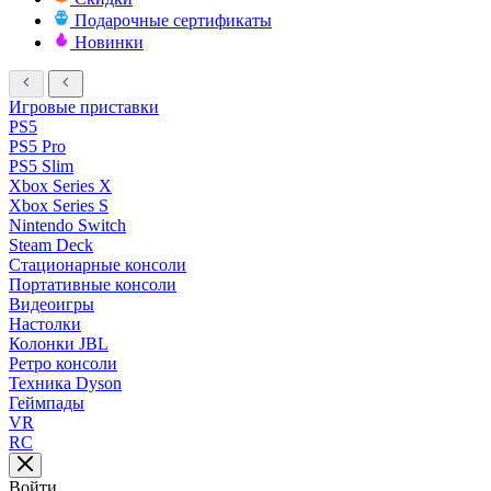
Подарочные сертификаты
Новинки
Игровые приставки
PS5
PS5 Pro
PS5 Slim
Xbox Series X
Xbox Series S
Nintendo Switch
Steam Deck
Стационарные консоли
Портативные консоли
Видеоигры
Настолки
Колонки JBL
Ретро консоли
Техника Dyson
Геймпады
VR
RC
Войти