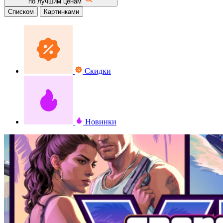
по лучшим ценам
Списком
Картинками
Скидки
Новинки