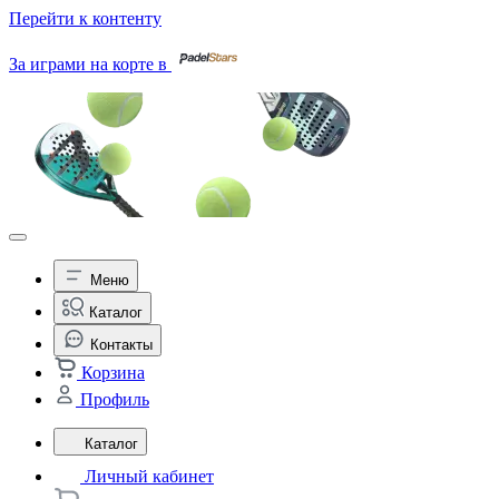
Перейти к контенту
За играми на корте в
Меню
Каталог
Контакты
Корзина
Профиль
Каталог
Личный кабинет