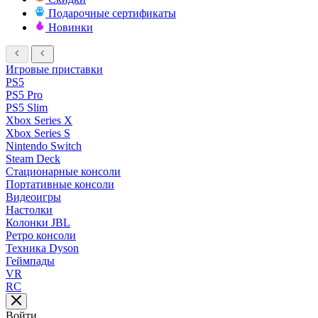
Подарочные сертификаты
Новинки
Игровые приставки
PS5
PS5 Pro
PS5 Slim
Xbox Series X
Xbox Series S
Nintendo Switch
Steam Deck
Стационарные консоли
Портативные консоли
Видеоигры
Настолки
Колонки JBL
Ретро консоли
Техника Dyson
Геймпады
VR
RC
Войти