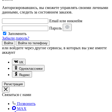
Авторизировавшись, вы сможете управлять своими личными
данными, следить за состоянием заказов.
Email или никнейм
Пароль
Запомнить
Забыли пароль?
Войти
Войти по телефону
или
войдите через другие сервисы, в которых вы уже имеете
аккаунт
VK
Одноклассники
Яндекс
Регистрация
Связаться с нами
Позвонить
MAX