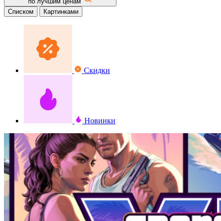
по лучшим ценам
Списком
Картинками
Скидки
Новинки