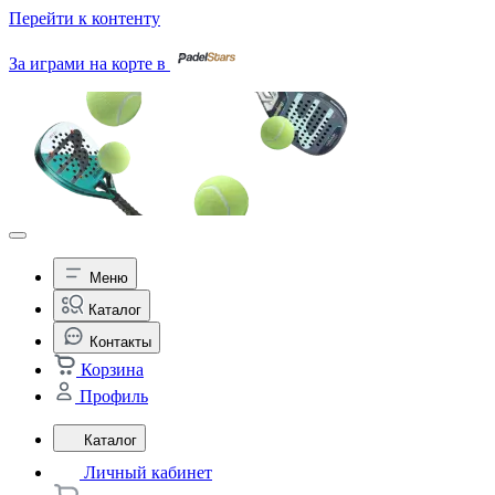
Перейти к контенту
За играми на корте в
Меню
Каталог
Контакты
Корзина
Профиль
Каталог
Личный кабинет