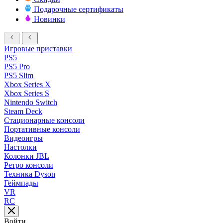
Подарочные сертификаты
Новинки
Игровые приставки
PS5
PS5 Pro
PS5 Slim
Xbox Series X
Xbox Series S
Nintendo Switch
Steam Deck
Стационарные консоли
Портативные консоли
Видеоигры
Настолки
Колонки JBL
Ретро консоли
Техника Dyson
Геймпады
VR
RC
Войти