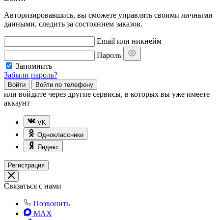
Авторизировавшись, вы сможете управлять своими личными
данными, следить за состоянием заказов.
Email или никнейм
Пароль
Запомнить
Забыли пароль?
Войти
Войти по телефону
или
войдите через другие сервисы, в которых вы уже имеете
аккаунт
VK
Одноклассники
Яндекс
Регистрация
Связаться с нами
Позвонить
MAX