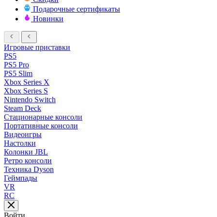
Подарочные сертификаты
Новинки
Игровые приставки
PS5
PS5 Pro
PS5 Slim
Xbox Series X
Xbox Series S
Nintendo Switch
Steam Deck
Стационарные консоли
Портативные консоли
Видеоигры
Настолки
Колонки JBL
Ретро консоли
Техника Dyson
Геймпады
VR
RC
Войти