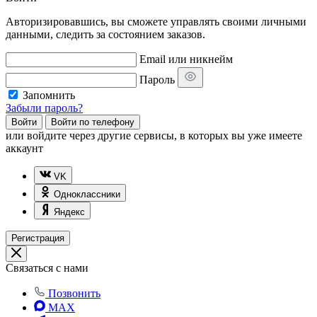
Авторизировавшись, вы сможете управлять своими личными
данными, следить за состоянием заказов.
Email или никнейм
Пароль
Запомнить
Забыли пароль?
Войти
Войти по телефону
или
войдите через другие сервисы, в которых вы уже имеете
аккаунт
VK
Одноклассники
Яндекс
Регистрация
Связаться с нами
Позвонить
MAX