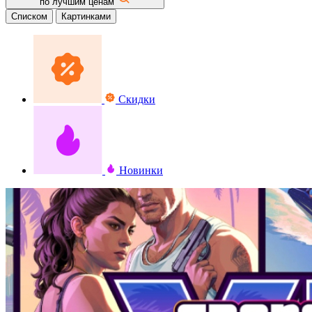
по лучшим ценам
Списком
Картинками
Скидки
Новинки