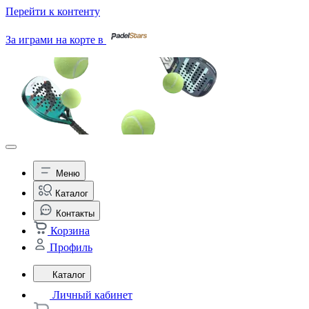
Перейти к контенту
За играми на корте в
Меню
Каталог
Контакты
Корзина
Профиль
Каталог
Личный кабинет