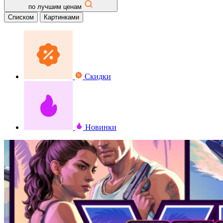
по лучшим ценам
Списком
Картинками
Скидки
Новинки