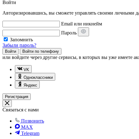
Войти
Авторизировавшись, вы сможете управлять своими личными дан
Email или никнейм
Пароль
Запомнить
Забыли пароль?
Войти
Войти по телефону
или
войдите через другие сервисы, в которых вы уже имеете ак
VK
Одноклассники
Яндекс
Регистрация
Связаться с нами
Позвонить
MAX
Telegram