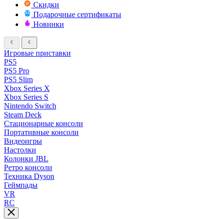
Скидки
Подарочные сертификаты
Новинки
Игровые приставки
PS5
PS5 Pro
PS5 Slim
Xbox Series X
Xbox Series S
Nintendo Switch
Steam Deck
Стационарные консоли
Портативные консоли
Видеоигры
Настолки
Колонки JBL
Ретро консоли
Техника Dyson
Геймпады
VR
RC