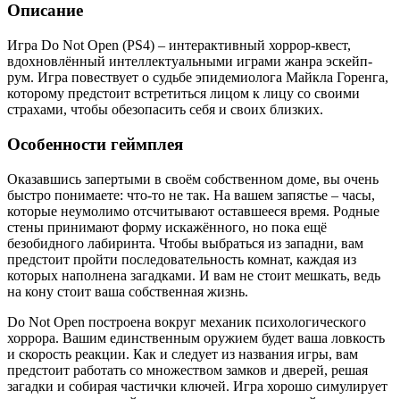
Описание
Игра Do Not Open (PS4) – интерактивный хоррор-квест,
вдохновлённый интеллектуальными играми жанра эскейп-
рум. Игра повествует о судьбе эпидемиолога Майкла Горенга,
которому предстоит встретиться лицом к лицу со своими
страхами, чтобы обезопасить себя и своих близких.
Особенности геймплея
Оказавшись запертыми в своём собственном доме, вы очень
быстро понимаете: что-то не так. На вашем запястье – часы,
которые неумолимо отсчитывают оставшееся время. Родные
стены принимают форму искажённого, но пока ещё
безобидного лабиринта. Чтобы выбраться из западни, вам
предстоит пройти последовательность комнат, каждая из
которых наполнена загадками. И вам не стоит мешкать, ведь
на кону стоит ваша собственная жизнь.
Do Not Open построена вокруг механик психологического
хоррора. Вашим единственным оружием будет ваша ловкость
и скорость реакции. Как и следует из названия игры, вам
предстоит работать со множеством замков и дверей, решая
загадки и собирая частички ключей. Игра хорошо симулирует