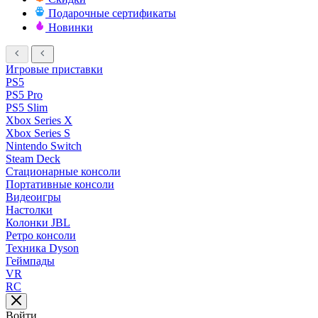
Подарочные сертификаты
Новинки
Игровые приставки
PS5
PS5 Pro
PS5 Slim
Xbox Series X
Xbox Series S
Nintendo Switch
Steam Deck
Стационарные консоли
Портативные консоли
Видеоигры
Настолки
Колонки JBL
Ретро консоли
Техника Dyson
Геймпады
VR
RC
Войти