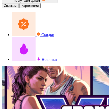
по лучшим ценам
Списком
Картинками
Скидки
Новинки