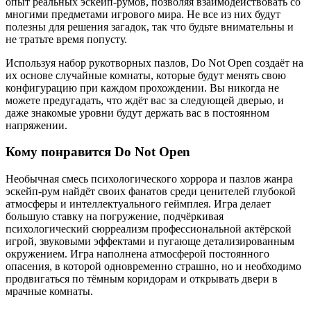
опыт реальных эскейп-румов, позволяя взаимодействовать со
многими предметами игрового мира. Не все из них будут
полезны для решения загадок, так что будьте внимательны и
не тратьте время попусту.
Используя набор рукотворных пазлов, Do Not Open создаёт на
их основе случайные комнаты, которые будут менять свою
конфигурацию при каждом прохождении. Вы никогда не
можете предугадать, что ждёт вас за следующей дверью, и
даже знакомые уровни будут держать вас в постоянном
напряжении.
Кому понравится Do Not Open
Необычная смесь психологического хоррора и пазлов жанра
эскейп-рум найдёт своих фанатов среди ценителей глубокой
атмосферы и интеллектуального геймплея. Игра делает
большую ставку на погружение, подчёркивая
психологический сюрреализм профессиональной актёрской
игрой, звуковыми эффектами и пугающе детализированным
окружением. Игра наполнена атмосферой постоянного
опасения, в которой одновременно страшно, но и необходимо
продвигаться по тёмным коридорам и открывать двери в
мрачные комнаты.