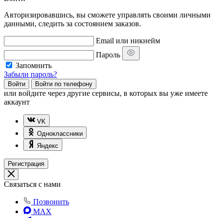
Авторизировавшись, вы сможете управлять своими личными
данными, следить за состоянием заказов.
Email или никнейм
Пароль
Запомнить
Забыли пароль?
Войти
Войти по телефону
или
войдите через другие сервисы, в которых вы уже имеете
аккаунт
VK
Одноклассники
Яндекс
Регистрация
Связаться с нами
Позвонить
MAX