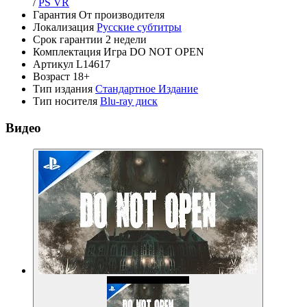
/
PS VR
Гарантия
От производителя
Локализация
Русские субтитры
Срок гарантии
2 недели
Комплектация
Игра DO NOT OPEN
Артикул
L14617
Возраст
18+
Тип издания
Стандартное Издание
Тип носителя
Blu-ray диск
Видео