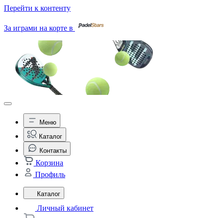
Перейти к контенту
За играми на корте в
Меню
Каталог
Контакты
Корзина
Профиль
Каталог
Личный кабинет