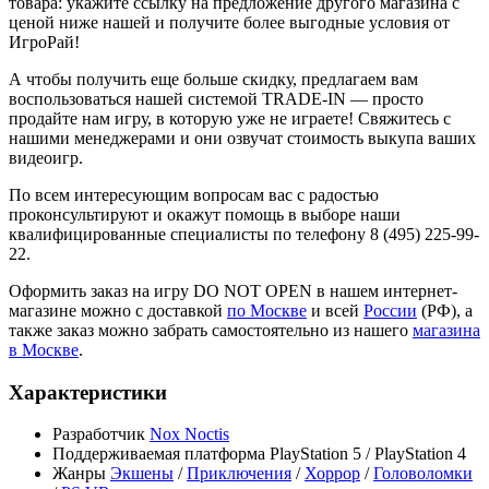
товара: укажите ссылку на предложение другого магазина с
ценой ниже нашей и получите более выгодные условия от
ИгроРай!
А чтобы получить еще больше скидку, предлагаем вам
воспользоваться нашей системой TRADE-IN — просто
продайте нам игру, в которую уже не играете! Свяжитесь с
нашими менеджерами и они озвучат стоимость выкупа ваших
видеоигр.
По всем интересующим вопросам вас с радостью
проконсультируют и окажут помощь в выборе наши
квалифицированные специалисты по телефону 8 (495) 225-99-
22.
Оформить заказ на игру DO NOT OPEN в нашем интернет-
магазине можно с доставкой
по Москве
и всей
России
(РФ), а
также заказ можно забрать самостоятельно из нашего
магазина
в Москве
.
Характеристики
Разработчик
Nox Noctis
Поддерживаемая платформа
PlayStation 5 / PlayStation 4
Жанры
Экшены
/
Приключения
/
Хоррор
/
Головоломки