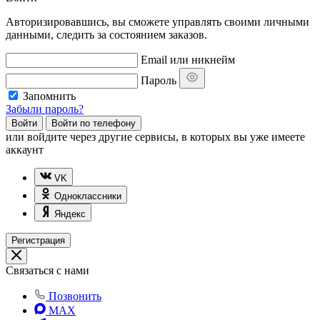
Авторизировавшись, вы сможете управлять своими личными
данными, следить за состоянием заказов.
Email или никнейм
Пароль
Запомнить
Забыли пароль?
Войти
Войти по телефону
или
войдите через другие сервисы, в которых вы уже имеете
аккаунт
VK
Одноклассники
Яндекс
Регистрация
Связаться с нами
Позвонить
MAX