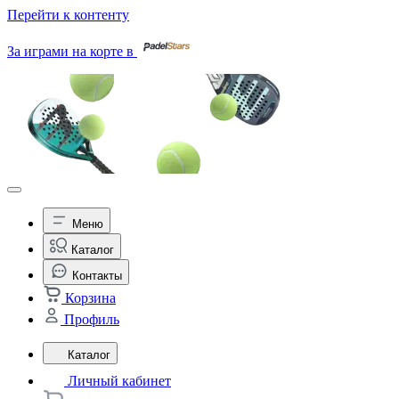
Перейти к контенту
За играми на корте в
Меню
Каталог
Контакты
Корзина
Профиль
Каталог
Личный кабинет