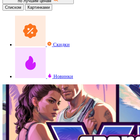
по лучшим ценам
Списком
Картинками
Скидки
Новинки