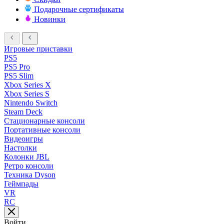
Подарочные сертификаты
Новинки
Игровые приставки
PS5
PS5 Pro
PS5 Slim
Xbox Series X
Xbox Series S
Nintendo Switch
Steam Deck
Стационарные консоли
Портативные консоли
Видеоигры
Настолки
Колонки JBL
Ретро консоли
Техника Dyson
Геймпады
VR
RC
Войти