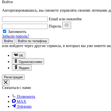
Войти
Авторизировавшись, вы сможете управлять своими личными дан
Email или никнейм
Пароль
Запомнить
Забыли пароль?
Войти
Войти по телефону
или
войдите через другие сервисы, в которых вы уже имеете ак
VK
Одноклассники
Яндекс
Регистрация
Связаться с нами
Позвонить
MAX
Telegram