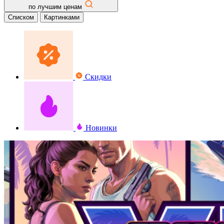
по лучшим ценам
Списком
Картинками
Скидки
Новинки