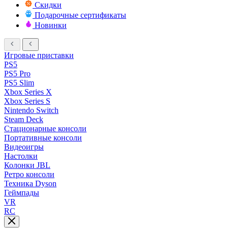
Скидки
Подарочные сертификаты
Новинки
Игровые приставки
PS5
PS5 Pro
PS5 Slim
Xbox Series X
Xbox Series S
Nintendo Switch
Steam Deck
Стационарные консоли
Портативные консоли
Видеоигры
Настолки
Колонки JBL
Ретро консоли
Техника Dyson
Геймпады
VR
RC