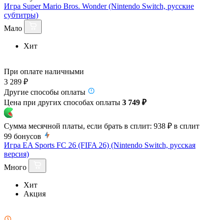
Игра Super Mario Bros. Wonder (Nintendo Switch, русские
субтитры)
Мало
Хит
При оплате наличными
3 289 ₽
Другие способы оплаты
Цена при других способах оплаты
3 749 ₽
Сумма месячной платы, если брать в сплит:
938 ₽
в сплит
99
бонусов
Игра EA Sports FC 26 (FIFA 26) (Nintendo Switch, русская
версия)
Много
Хит
Акция