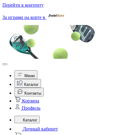
Перейти к контенту
За играми на корте в
Меню
Каталог
Контакты
Корзина
Профиль
Каталог
Личный кабинет