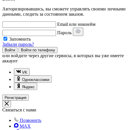
Авторизировавшись, вы сможете управлять своими личными
данными, следить за состоянием заказов.
Email или никнейм
Пароль
Запомнить
Забыли пароль?
Войти
Войти по телефону
или
войдите через другие сервисы, в которых вы уже имеете
аккаунт
VK
Одноклассники
Яндекс
Регистрация
Связаться с нами
Позвонить
MAX