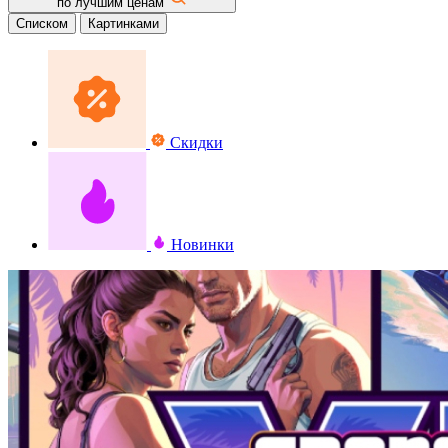
по лучшим ценам
Списком
Картинками
Скидки
Новинки