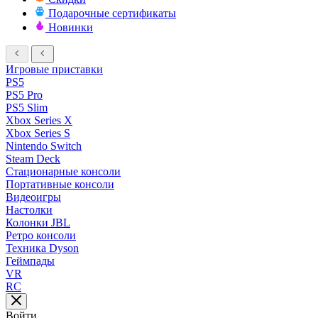
Подарочные сертификаты
Новинки
Игровые приставки
PS5
PS5 Pro
PS5 Slim
Xbox Series X
Xbox Series S
Nintendo Switch
Steam Deck
Стационарные консоли
Портативные консоли
Видеоигры
Настолки
Колонки JBL
Ретро консоли
Техника Dyson
Геймпады
VR
RC
Войти