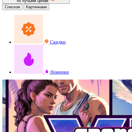
по лучшим ценам
Списком
Картинками
Скидки
Новинки