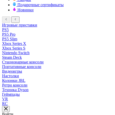
Подарочные сертификаты
Новинки
Игровые приставки
PS5
PS5 Pro
PS5 Slim
Xbox Series X
Xbox Series S
Nintendo Switch
Steam Deck
Стационарные консоли
Портативные консоли
Видеоигры
Настолки
Колонки JBL
Ретро консоли
Техника Dyson
Геймпады
VR
RC
Войти