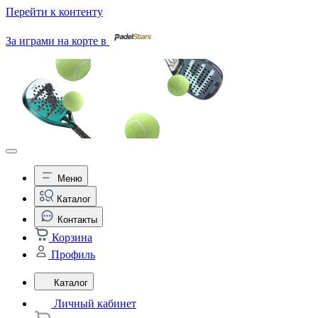
Перейти к контенту
За играми на корте в
Меню
Каталог
Контакты
Корзина
Профиль
Каталог
Личный кабинет