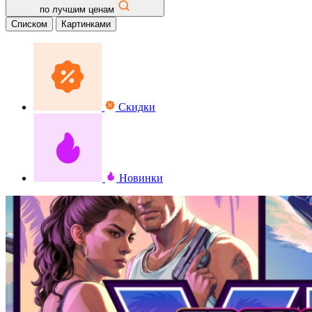
по лучшим ценам
Списком
Картинками
Скидки
Новинки