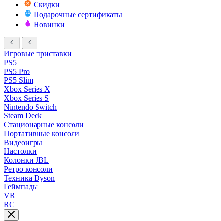
Скидки
Подарочные сертификаты
Новинки
Игровые приставки
PS5
PS5 Pro
PS5 Slim
Xbox Series X
Xbox Series S
Nintendo Switch
Steam Deck
Стационарные консоли
Портативные консоли
Видеоигры
Настолки
Колонки JBL
Ретро консоли
Техника Dyson
Геймпады
VR
RC