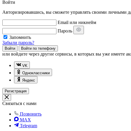
Войти
Авторизировавшись, вы сможете управлять своими личными дан
Email или никнейм
Пароль
Запомнить
Забыли пароль?
Войти
Войти по телефону
или
войдите через другие сервисы, в которых вы уже имеете ак
VK
Одноклассники
Яндекс
Регистрация
Связаться с нами
Позвонить
MAX
Telegram