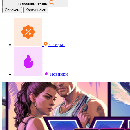
по лучшим ценам
Списком
Картинками
Скидки
Новинки