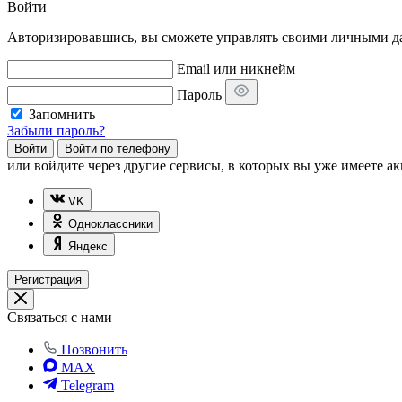
Войти
Авторизировавшись, вы сможете управлять своими личными дан
Email или никнейм
Пароль
Запомнить
Забыли пароль?
Войти
Войти по телефону
или
войдите через другие сервисы, в которых вы уже имеете ак
VK
Одноклассники
Яндекс
Регистрация
Связаться с нами
Позвонить
MAX
Telegram