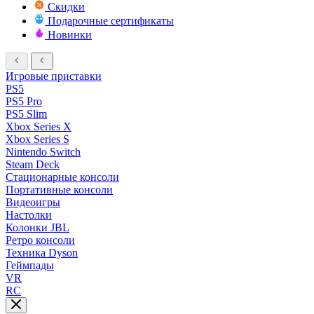
Скидки
Подарочные сертификаты
Новинки
Игровые приставки
PS5
PS5 Pro
PS5 Slim
Xbox Series X
Xbox Series S
Nintendo Switch
Steam Deck
Стационарные консоли
Портативные консоли
Видеоигры
Настолки
Колонки JBL
Ретро консоли
Техника Dyson
Геймпады
VR
RC