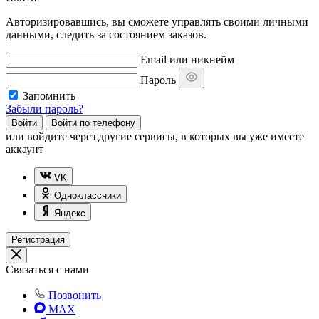
Авторизировавшись, вы сможете управлять своими личными
данными, следить за состоянием заказов.
Email или никнейм
Пароль
Запомнить
Забыли пароль?
Войти
Войти по телефону
или
войдите через другие сервисы, в которых вы уже имеете
аккаунт
VK
Одноклассники
Яндекс
Регистрация
Связаться с нами
Позвонить
MAX