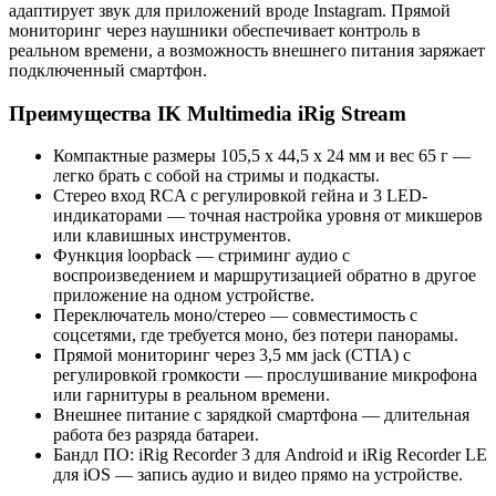
адаптирует звук для приложений вроде Instagram. Прямой
мониторинг через наушники обеспечивает контроль в
реальном времени, а возможность внешнего питания заряжает
подключенный смартфон.
Преимущества IK Multimedia iRig Stream
Компактные размеры 105,5 x 44,5 x 24 мм и вес 65 г —
легко брать с собой на стримы и подкасты.
Стерео вход RCA с регулировкой гейна и 3 LED-
индикаторами — точная настройка уровня от микшеров
или клавишных инструментов.
Функция loopback — стриминг аудио с
воспроизведением и маршрутизацией обратно в другое
приложение на одном устройстве.
Переключатель моно/стерео — совместимость с
соцсетями, где требуется моно, без потери панорамы.
Прямой мониторинг через 3,5 мм jack (CTIA) с
регулировкой громкости — прослушивание микрофона
или гарнитуры в реальном времени.
Внешнее питание с зарядкой смартфона — длительная
работа без разряда батареи.
Бандл ПО: iRig Recorder 3 для Android и iRig Recorder LE
для iOS — запись аудио и видео прямо на устройстве.