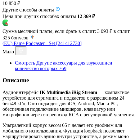
10 850 ₽
Другие способы оплаты
Цена при других способах оплаты
12 369 ₽
Сумма месячной платы, если брать в сплит:
3 093 ₽
в сплит
325
бонусов
(EU) Fame Podcaster - Set [241412730]
Мало
Смотреть
Дргуие аксессуары для звукозаписи
количество которых
769
Описание
Аудиоинтерфейс
IK Multimedia iRig Stream
— компактное
устройство для стриминга и подкастов с разрешением 24
бит/48 кГц. Оно подходит для iOS, Android, Mac и PC,
обеспечивая подключение микшеров, клавиатур или
микрофонов через стерео вход RCA с регулировкой усиления.
Ультралегкий корпус весом 65 г делает его удобным для
мобильного использования. Функция loopback позволяет
маршрутизировать аудио внутри устройства, а режим моно