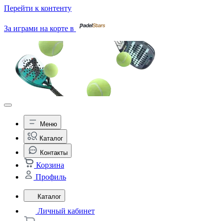
Перейти к контенту
За играми на корте в
Меню
Каталог
Контакты
Корзина
Профиль
Каталог
Личный кабинет