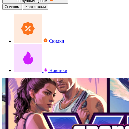
по лучшим ценам
Списком
Картинками
Скидки
Новинки