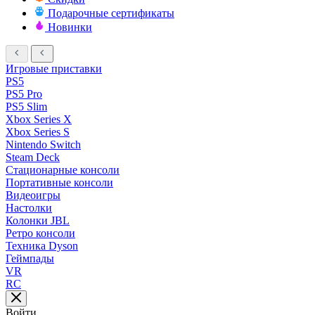
Подарочные сертификаты
Новинки
Игровые приставки
PS5
PS5 Pro
PS5 Slim
Xbox Series X
Xbox Series S
Nintendo Switch
Steam Deck
Стационарные консоли
Портативные консоли
Видеоигры
Настолки
Колонки JBL
Ретро консоли
Техника Dyson
Геймпады
VR
RC
Войти