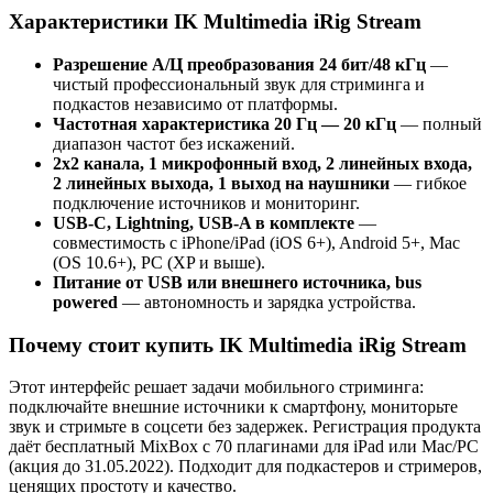
Характеристики IK Multimedia iRig Stream
Разрешение А/Ц преобразования 24 бит/48 кГц
—
чистый профессиональный звук для стриминга и
подкастов независимо от платформы.
Частотная характеристика 20 Гц — 20 кГц
— полный
диапазон частот без искажений.
2x2 канала, 1 микрофонный вход, 2 линейных входа,
2 линейных выхода, 1 выход на наушники
— гибкое
подключение источников и мониторинг.
USB-C, Lightning, USB-A в комплекте
—
совместимость с iPhone/iPad (iOS 6+), Android 5+, Mac
(OS 10.6+), PC (XP и выше).
Питание от USB или внешнего источника, bus
powered
— автономность и зарядка устройства.
Почему стоит купить IK Multimedia iRig Stream
Этот интерфейс решает задачи мобильного стриминга:
подключайте внешние источники к смартфону, мониторьте
звук и стримьте в соцсети без задержек. Регистрация продукта
даёт бесплатный MixBox с 70 плагинами для iPad или Mac/PC
(акция до 31.05.2022). Подходит для подкастеров и стримеров,
ценящих простоту и качество.