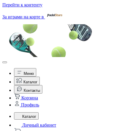
Перейти к контенту
За играми на корте в
Меню
Каталог
Контакты
Корзина
Профиль
Каталог
Личный кабинет