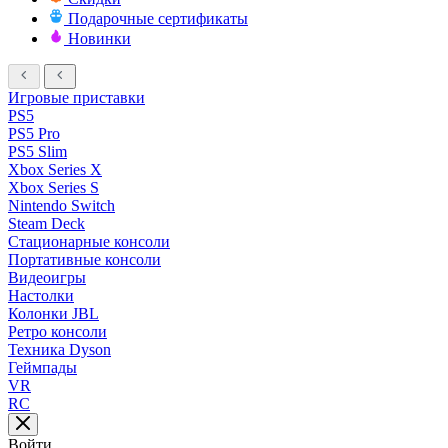
Подарочные сертификаты
Новинки
Игровые приставки
PS5
PS5 Pro
PS5 Slim
Xbox Series X
Xbox Series S
Nintendo Switch
Steam Deck
Стационарные консоли
Портативные консоли
Видеоигры
Настолки
Колонки JBL
Ретро консоли
Техника Dyson
Геймпады
VR
RC
Войти