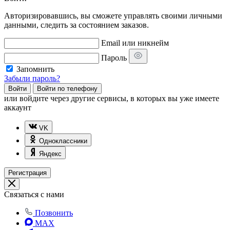
Авторизировавшись, вы сможете управлять своими личными
данными, следить за состоянием заказов.
Email или никнейм
Пароль
Запомнить
Забыли пароль?
Войти
Войти по телефону
или
войдите через другие сервисы, в которых вы уже имеете
аккаунт
VK
Одноклассники
Яндекс
Регистрация
Связаться с нами
Позвонить
MAX