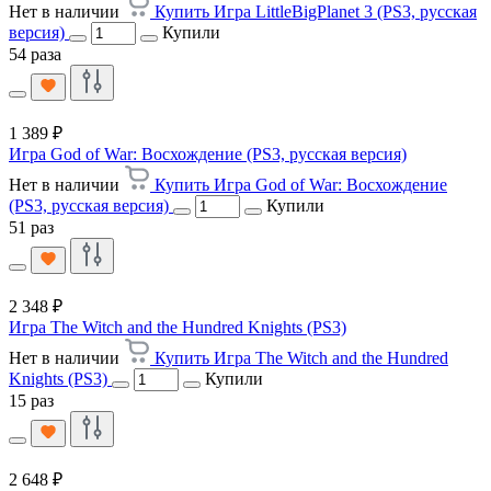
Нет в наличии
Купить Игра LittleBigPlanet 3 (PS3, русская
версия)
Купили
54 раза
1 389 ₽
Игра God of War: Восхождение (PS3, русская версия)
Нет в наличии
Купить Игра God of War: Восхождение
(PS3, русская версия)
Купили
51 раз
2 348 ₽
Игра The Witch and the Hundred Knights (PS3)
Нет в наличии
Купить Игра The Witch and the Hundred
Knights (PS3)
Купили
15 раз
2 648 ₽