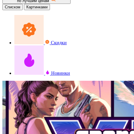
по лучшим ценам
Списком
Картинками
Скидки
Новинки