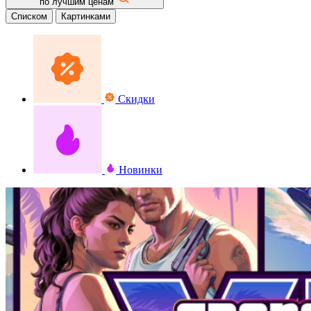
по лучшим ценам
Списком
Картинками
Скидки
Новинки