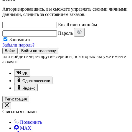
Авторизировавшись, вы сможете управлять своими личными
данными, следить за состоянием заказов.
Email или никнейм
Пароль
Запомнить
Забыли пароль?
Войти
Войти по телефону
или
войдите через другие сервисы, в которых вы уже имеете
аккаунт
VK
Одноклассники
Яндекс
Регистрация
Связаться с нами
Позвонить
MAX