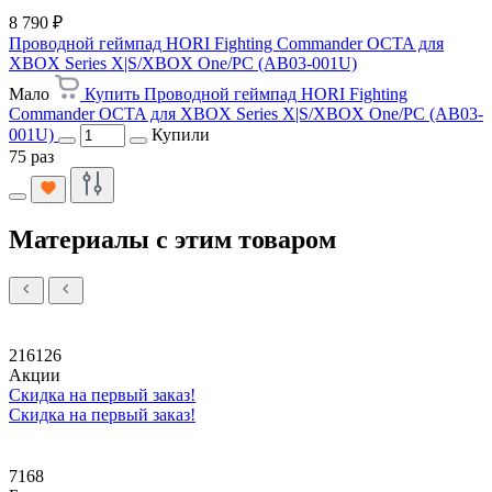
8 790 ₽
Проводной геймпад HORI Fighting Commander OCTA для
XBOX Series X|S/XBOX One/PC (AB03-001U)
Мало
Купить Проводной геймпад HORI Fighting
Commander OCTA для XBOX Series X|S/XBOX One/PC (AB03-
001U)
Купили
75 раз
Материалы с этим товаром
216126
Акции
Скидка на первый заказ!
Скидка на первый заказ!
7168