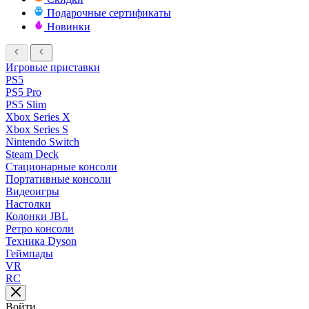
Подарочные сертификаты
Новинки
Игровые приставки
PS5
PS5 Pro
PS5 Slim
Xbox Series X
Xbox Series S
Nintendo Switch
Steam Deck
Стационарные консоли
Портативные консоли
Видеоигры
Настолки
Колонки JBL
Ретро консоли
Техника Dyson
Геймпады
VR
RC
Войти