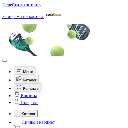
Перейти к контенту
За играми на корте в
Меню
Каталог
Контакты
Корзина
Профиль
Каталог
Личный кабинет