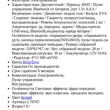
Категория
Электромобили
Характеристики
Двухместный / Привод: 4WD / Пульт
управления: Bluetooch от батареек 2шт 1.5v AAA /
Включение: ключ / Движение: педаль газа / Колеса: EVA
/ Сидение: экокожа / Скорость: вперед/стоп/назад,
высокая/низкая / Ремень безопасности: полосной 2 шт /
Амортизаторы: да, передние, задние / Медиа-панель:
USB-вход, Bluetooth,индикатор заряда батареи /
Особенности модели: открываются двери, открываются
дуги, кнопка переключения(2WD/4WD), пульт педаль (за
сиденьем), принцип-чемодана / Размер собранной
модели: 118*81*67 см / Вес собранной модели: 28 кг /
Максимальная нагрузка: 30 кг / Аккумулятор: 12V/10Ah
/ Редуктор: 4*11 000 об/550
Бренд
RiverToys
Гарантия
От производителя
Срок гарантии
6 месяцев
Комплектация
Электромобиль;
Пульт управления;
Инструкция
Особенности
Световые эффекты: фары передние;
Звуковые эффекты: звук клаксона, заводские мелодии;
Цвет
Белый
Артикул
L76767
Возраст
6+