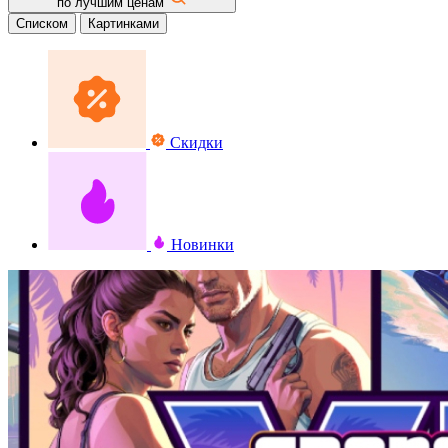
по лучшим ценам
Списком
Картинками
Скидки
Новинки