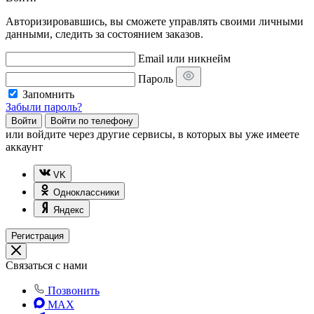
Авторизировавшись, вы сможете управлять своими личными
данными, следить за состоянием заказов.
Email или никнейм
Пароль
Запомнить
Забыли пароль?
Войти
Войти по телефону
или
войдите через другие сервисы, в которых вы уже имеете
аккаунт
VK
Одноклассники
Яндекс
Регистрация
Связаться с нами
Позвонить
MAX