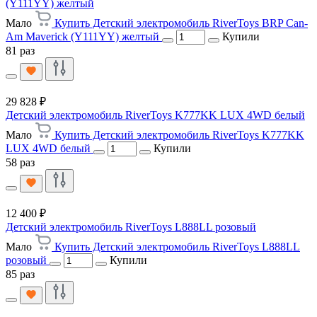
(Y111YY) желтый
Мало
Купить Детский электромобиль RiverToys BRP Can-
Am Maverick (Y111YY) желтый
Купили
81 раз
29 828 ₽
Детский электромобиль RiverToys K777KK LUX 4WD белый
Мало
Купить Детский электромобиль RiverToys K777KK
LUX 4WD белый
Купили
58 раз
12 400 ₽
Детский электромобиль RiverToys L888LL розовый
Мало
Купить Детский электромобиль RiverToys L888LL
розовый
Купили
85 раз