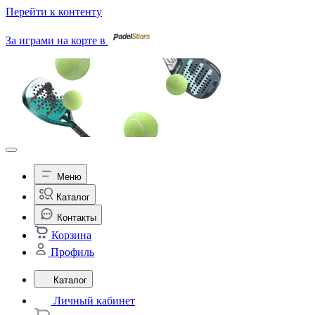
Перейти к контенту
За играми на корте в
Меню
Каталог
Контакты
Корзина
Профиль
Каталог
Личный кабинет