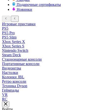
Подарочные сертификаты
Новинки
Игровые приставки
PS5
PS5 Pro
PS5 Slim
Xbox Series X
Xbox Series S
Nintendo Switch
Steam Deck
Стационарные консоли
Портативные консоли
Видеоигры
Настолки
Колонки JBL
Ретро консоли
Техника Dyson
Геймпады
VR
RC
Войти