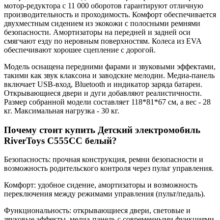
мотор-редуктора с 11 000 оборотов гарантируют отличную
производительность и проходимость. Комфорт обеспечивается
двухместным сидением из экокожи с полосными ремнями
безопасности. Амортизаторы на передней и задней оси
смягчают езду по неровным поверхностям. Колеса из EVA
обеспечивают хорошее сцепление с дорогой.
Модель оснащена передними фарами и звуковыми эффектами,
такими как звук клаксона и заводские мелодии. Медиа-панель
включает USB-вход, Bluetooth и индикатор заряда батареи.
Открывающиеся двери и дуги добавляют реалистичности.
Размер собранной модели составляет 118*81*67 см, а вес - 28
кг. Максимальная нагрузка - 30 кг.
Почему стоит купить Детский электромобиль
RiverToys C555CC белый?
Безопасность: прочная конструкция, ремни безопасности и
возможность родительского контроля через пульт управления.
Комфорт: удобное сидение, амортизаторы и возможность
переключения между режимами управления (пульт/педаль).
Функциональность: открывающиеся двери, световые и
звуковые эффекты, медиа-панель с современными функциями.