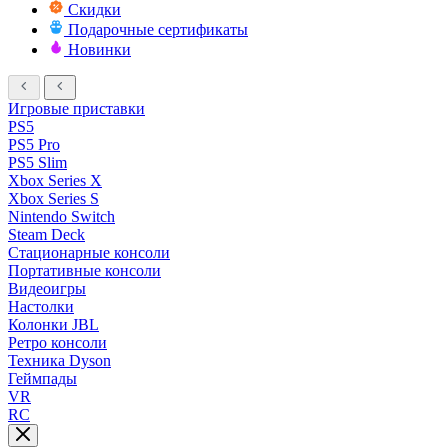
Скидки
Подарочные сертификаты
Новинки
Игровые приставки
PS5
PS5 Pro
PS5 Slim
Xbox Series X
Xbox Series S
Nintendo Switch
Steam Deck
Стационарные консоли
Портативные консоли
Видеоигры
Настолки
Колонки JBL
Ретро консоли
Техника Dyson
Геймпады
VR
RC