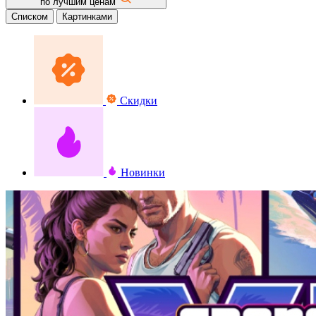
по лучшим ценам
Списком
Картинками
Скидки
Новинки