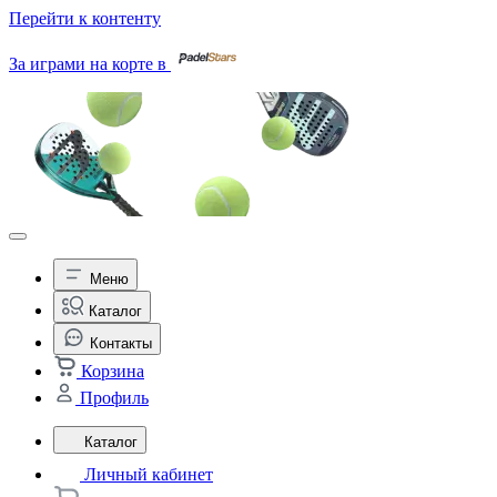
Перейти к контенту
За играми на корте в
Меню
Каталог
Контакты
Корзина
Профиль
Каталог
Личный кабинет