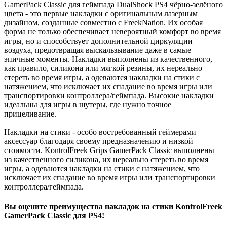
GamerPack Classic для геймпада DualShock PS4 чёрно-зелёного
цвета - это первые накладки с оригинальным лазерным
дизайном, созданные совместно с FreekNation. Их особая
форма не только обеспечивает невероятный комфорт во время
игры, но и способствует дополнительной циркуляции
воздуха, предотвращая выскальзывание даже в самые
эпичные моменты. Накладки выполнены из качественного,
как правило, силикона или мягкой резины, их нереально
стереть во время игры, а одеваются накладки на стики с
натяжением, что исключает их спадание во время игры или
транспортировки контроллера/геймпада. Высокие накладки
идеальны для игры в шутеры, где нужно точное
прицеливание.
Накладки на стики - особо востребованный геймерами
аксессуар благодаря своему предназначению и низкой
стоимости. KontrolFreek Grips GamerPack Classic выполнены
из качественного силикона, их нереально стереть во время
игры, а одеваются накладки на стики с натяжением, что
исключает их спадание во время игры или транспортировки
контроллера/геймпада.
Вы оцените преимущества накладок на стики KontrolFreek
GamerPack Classic для PS4!