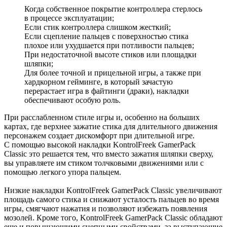
Когда собственное покрытие контроллера стерлось
в процессе эксплуатации;
Если стик контроллера слишком жесткий;
Если сцепление пальцев с поверхностью стика
плохое или ухудшается при потливости пальцев;
При недостаточной высоте стиков или площадки
шляпки;
Для более точной и прицельной игры, а также при
хардкорном гейминге, в который зачастую
перерастает игра в файтинги (драки), накладки
обеспечивают особую роль.
При расслабленном стиле игры и, особенно на больших
картах, где верхнее зажатие стика для длительного движения
персонажем создает дискомфорт при длительной игре.
С помощью высокой накладки KontrolFreek GamerPack
Classic это решается тем, что вместо зажатия шляпки сверху,
вы управляете им стиком толчковыми движениями или с
помощью легкого упора пальцем.
Низкие накладки KontrolFreek GamerPack Classic увеличивают
площадь самого стика и снижают усталость пальцев во время
игры, смягчают нажатия и позволяют избежать появления
мозолей. Кроме того, KontrolFreek GamerPack Classic обладают
еще и повышающими сцепными свойствами, за выступающие