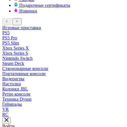
Подарочные сертификаты
Новинки
Игровые приставки
PS5
PS5 Pro
PS5 Slim
Xbox Series X
Xbox Series S
Nintendo Switch
Steam Deck
Стационарные консоли
Портативные консоли
Видеоигры
Настолки
Колонки JBL
Ретро консоли
Техника Dyson
Геймпады
VR
RC
Войти