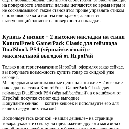
на поверхности элементы пальцы цепляются во время игры и
не соскальзывают, также становится проще управлять стиком
с помощью захвата ногтем или краем фаланги за
выступающий элемент на поверхности накладки.
Купить 2 низкие + 2 высокие накладки на стики
KontrolFreek GamerPack Classic для геймпада
DualShock PS4 (чёрный/зелёный) с
максимальной выгодой от ИгроРай
Только в интернет-магазине ИгроРай, оформляя заказ сейчас,
вы получаете возможность купить товар со скидкой уже
сегодня.
Мы предлагаем минимальные цены на 2 низкие + 2 высокие
накладки на стики KontrolFreek GamerPack Classic для
геймпада DualShock PS4 (чёрный/зелёный), а с кешбэком от
ИгроРай покупка станет ещё выгоднее.
Покупайте сейчас — копите кешбэк и используйте его для
ваших следующих заказов!
Воспользуйтесь кнопкой «нашли дешевле» на странице
товара: укажите ссылку на предложение другого магазина с
ценой ниже нашей и получите более выгодные условия от