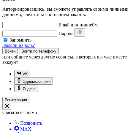
Авторизировавшись, вы сможете управлять своими личными
данными, следить за состоянием заказов.
Email или никнейм
Пароль
Запомнить
Забыли пароль?
Войти
Войти по телефону
или
войдите через другие сервисы, в которых вы уже имеете
аккаунт
VK
Одноклассники
Яндекс
Регистрация
Связаться с нами
Позвонить
MAX