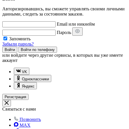
Авторизировавшись, вы сможете управлять своими личными
данными, следить за состоянием заказов.
Email или никнейм
Пароль
Запомнить
Забыли пароль?
Войти
Войти по телефону
или
войдите через другие сервисы, в которых вы уже имеете
аккаунт
VK
Одноклассники
Яндекс
Регистрация
Связаться с нами
Позвонить
MAX