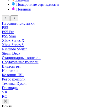
Подарочные сертификаты
Новинки
Игровые приставки
PS5
PS5 Pro
PS5 Slim
Xbox Series X
Xbox Series S
Nintendo Switch
Steam Deck
Стационарные консоли
Портативные консоли
Видеоигры
Настолки
Колонки JBL
Ретро консоли
Техника Dyson
Геймпады
VR
RC
Войти