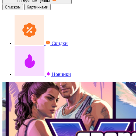
по лучшим ценам
Списком
Картинками
Скидки
Новинки