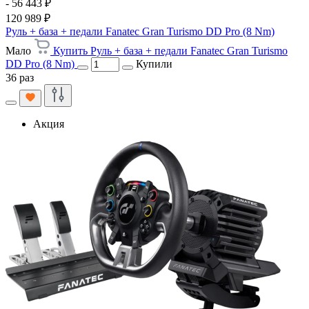
- 56 443 ₽
120 989 ₽
Руль + база + педали Fanatec Gran Turismo DD Pro (8 Nm)
Мало
Купить Руль + база + педали Fanatec Gran Turismo
DD Pro (8 Nm)
Купили
36 раз
Акция