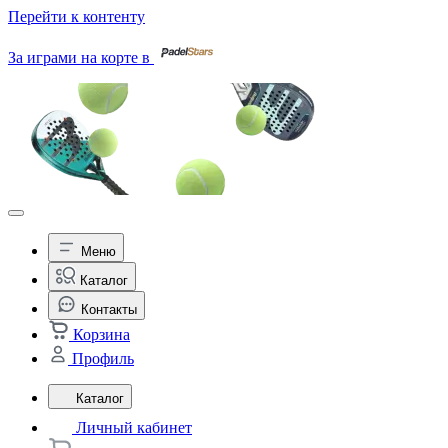
Перейти к контенту
За играми на корте в
Меню
Каталог
Контакты
Корзина
Профиль
Каталог
Личный кабинет