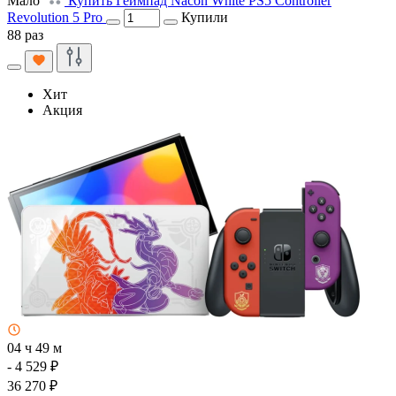
Мало
Купить Геймпад Nacon White PS5 Controller
Revolution 5 Pro
Купили
88 раз
Хит
Акция
04 ч 49 м
- 4 529 ₽
36 270 ₽