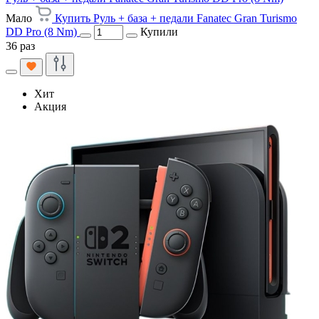
Мало
Купить Руль + база + педали Fanatec Gran Turismo
DD Pro (8 Nm)
Купили
36 раз
Хит
Акция