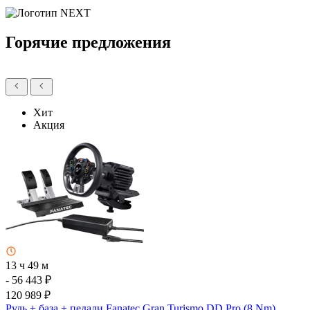
Горячие предложения
Хит
Акция
13 ч 49 м
- 56 443 ₽
120 989 ₽
Руль + база + педали Fanatec Gran Turismo DD Pro (8 Nm)