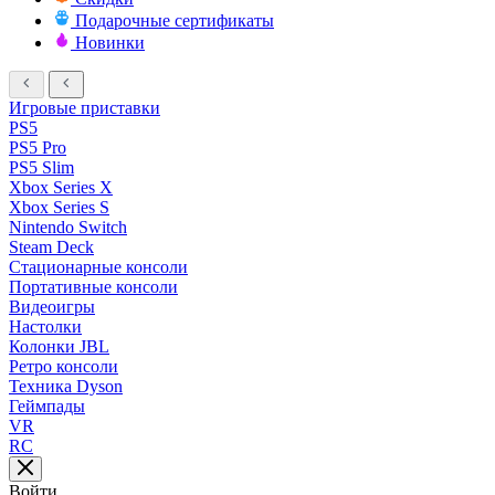
Подарочные сертификаты
Новинки
Игровые приставки
PS5
PS5 Pro
PS5 Slim
Xbox Series X
Xbox Series S
Nintendo Switch
Steam Deck
Стационарные консоли
Портативные консоли
Видеоигры
Настолки
Колонки JBL
Ретро консоли
Техника Dyson
Геймпады
VR
RC
Войти