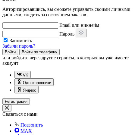
Авторизировавшись, вы сможете управлять своими личными
данными, следить за состоянием заказов.
Email или никнейм
Пароль
Запомнить
Забыли пароль?
Войти
Войти по телефону
или
войдите через другие сервисы, в которых вы уже имеете
аккаунт
VK
Одноклассники
Яндекс
Регистрация
Связаться с нами
Позвонить
MAX