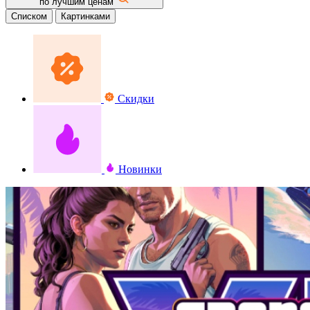
по лучшим ценам
Списком
Картинками
Скидки
Новинки