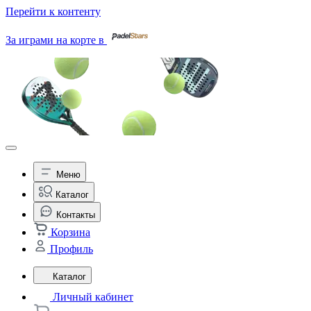
Перейти к контенту
За играми на корте в
Меню
Каталог
Контакты
Корзина
Профиль
Каталог
Личный кабинет