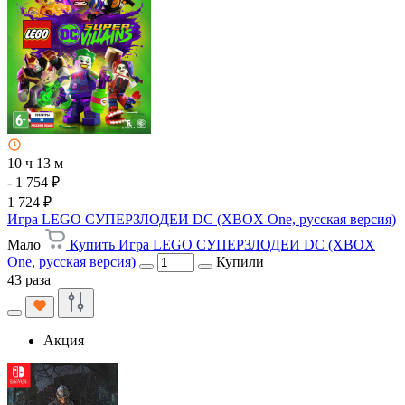
10 ч 13 м
- 1 754 ₽
1 724 ₽
Игра LEGO СУПЕРЗЛОДЕИ DC (XBOX One, русская версия)
Мало
Купить Игра LEGO СУПЕРЗЛОДЕИ DC (XBOX
One, русская версия)
Купили
43 раза
Акция