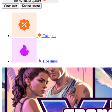
по лучшим ценам
Списком
Картинками
Скидки
Новинки