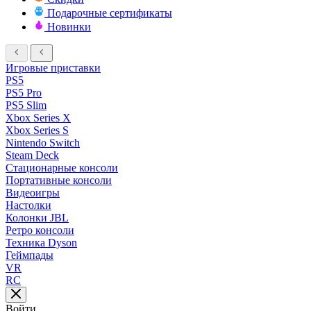
Подарочные сертификаты
Новинки
Игровые приставки
PS5
PS5 Pro
PS5 Slim
Xbox Series X
Xbox Series S
Nintendo Switch
Steam Deck
Стационарные консоли
Портативные консоли
Видеоигры
Настолки
Колонки JBL
Ретро консоли
Техника Dyson
Геймпады
VR
RC
Войти