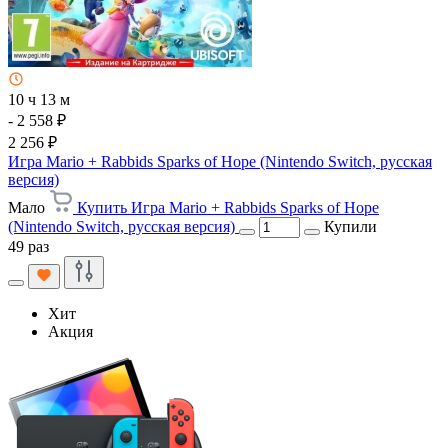
10 ч 13 м
- 2 558 ₽
2 256 ₽
Игра Mario + Rabbids Sparks of Hope (Nintendo Switch, русская
версия)
Мало
Купить Игра Mario + Rabbids Sparks of Hope
(Nintendo Switch, русская версия)
Купили
49 раз
Хит
Акция