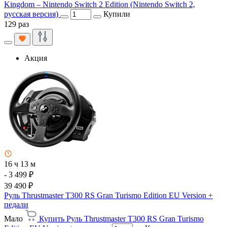
Kingdom – Nintendo Switch 2 Edition (Nintendo Switch 2,
русская версия)
Купили
129 раз
Акция
16 ч 13 м
- 3 499 ₽
39 490 ₽
Руль Thrustmaster T300 RS Gran Turismo Edition EU Version +
педали
Мало
Купить Руль Thrustmaster T300 RS Gran Turismo