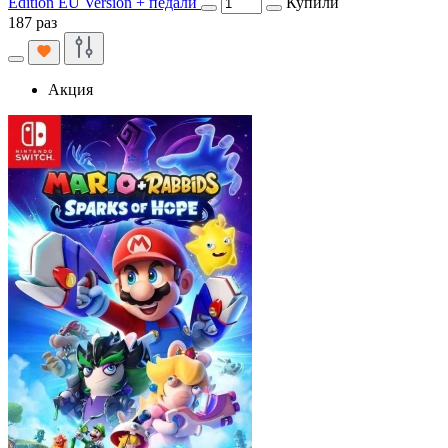
Edition EU Version + педали
Купили
187 раз
Акция