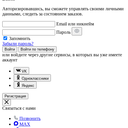
Авторизировавшись, вы сможете управлять своими личными
данными, следить за состоянием заказов.
Email или никнейм
Пароль
Запомнить
Забыли пароль?
Войти
Войти по телефону
или
войдите через другие сервисы, в которых вы уже имеете
аккаунт
VK
Одноклассники
Яндекс
Регистрация
Связаться с нами
Позвонить
MAX