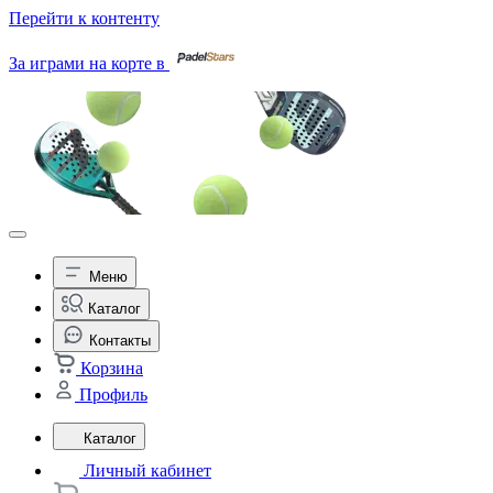
Перейти к контенту
За играми на корте в
Меню
Каталог
Контакты
Корзина
Профиль
Каталог
Личный кабинет