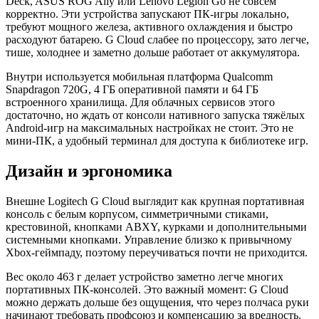
Deck, ASUS ROG Ally или Lenovo Legion Go не совсем
корректно. Эти устройства запускают ПК-игры локально,
требуют мощного железа, активного охлаждения и быстро
расходуют батарею. G Cloud слабее по процессору, зато легче,
тише, холоднее и заметно дольше работает от аккумулятора.
Внутри используется мобильная платформа Qualcomm
Snapdragon 720G, 4 ГБ оперативной памяти и 64 ГБ
встроенного хранилища. Для облачных сервисов этого
достаточно, но ждать от консоли нативного запуска тяжёлых
Android-игр на максимальных настройках не стоит. Это не
мини-ПК, а удобный терминал для доступа к библиотеке игр.
Дизайн и эргономика
Внешне Logitech G Cloud выглядит как крупная портативная
консоль с белым корпусом, симметричными стиками,
крестовиной, кнопками ABXY, курками и дополнительными
системными кнопками. Управление близко к привычному
Xbox-геймпаду, поэтому переучиваться почти не приходится.
Вес около 463 г делает устройство заметно легче многих
портативных ПК-консолей. Это важный момент: G Cloud
можно держать дольше без ощущения, что через полчаса руки
начинают требовать профсоюз и компенсацию за вредность.