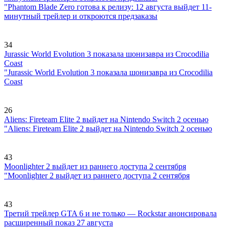
"Phantom Blade Zero готова к релизу: 12 августа выйдет 11-
минутный трейлер и откроются предзаказы
34
Jurassic World Evolution 3 показала шонизавра из Crocodilia
Coast
"Jurassic World Evolution 3 показала шонизавра из Crocodilia
Coast
26
Aliens: Fireteam Elite 2 выйдет на Nintendo Switch 2 осенью
"Aliens: Fireteam Elite 2 выйдет на Nintendo Switch 2 осенью
43
Moonlighter 2 выйдет из раннего доступа 2 сентября
"Moonlighter 2 выйдет из раннего доступа 2 сентября
43
Третий трейлер GTA 6 и не только — Rockstar анонсировала
расширенный показ 27 августа