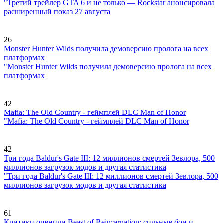
"Третий трейлер GTA 6 и не только — Rockstar анонсировала
расширенный показ 27 августа
26
Monster Hunter Wilds получила демоверсию пролога на всех
платформах
"Monster Hunter Wilds получила демоверсию пролога на всех
платформах
42
Mafia: The Old Country - геймплей DLC Man of Honor
"Mafia: The Old Country - геймплей DLC Man of Honor
42
Три года Baldur's Gate III: 12 миллионов смертей Зевлора, 500
миллионов загрузок модов и другая статистика
"Три года Baldur's Gate III: 12 миллионов смертей Зевлора, 500
миллионов загрузок модов и другая статистика
61
Критики оценили Beast of Reincarnation: сильные бои и