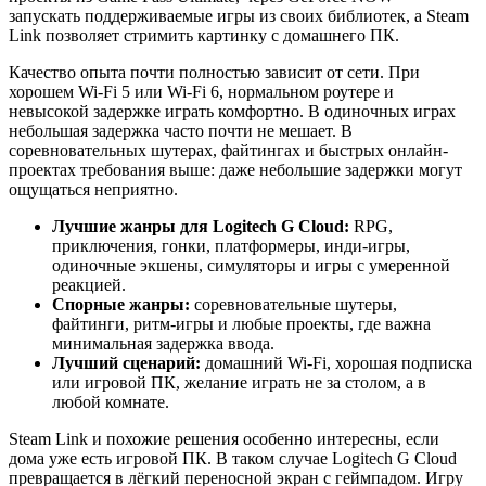
запускать поддерживаемые игры из своих библиотек, а Steam
Link позволяет стримить картинку с домашнего ПК.
Качество опыта почти полностью зависит от сети. При
хорошем Wi-Fi 5 или Wi-Fi 6, нормальном роутере и
невысокой задержке играть комфортно. В одиночных играх
небольшая задержка часто почти не мешает. В
соревновательных шутерах, файтингах и быстрых онлайн-
проектах требования выше: даже небольшие задержки могут
ощущаться неприятно.
Лучшие жанры для Logitech G Cloud:
RPG,
приключения, гонки, платформеры, инди-игры,
одиночные экшены, симуляторы и игры с умеренной
реакцией.
Спорные жанры:
соревновательные шутеры,
файтинги, ритм-игры и любые проекты, где важна
минимальная задержка ввода.
Лучший сценарий:
домашний Wi-Fi, хорошая подписка
или игровой ПК, желание играть не за столом, а в
любой комнате.
Steam Link и похожие решения особенно интересны, если
дома уже есть игровой ПК. В таком случае Logitech G Cloud
превращается в лёгкий переносной экран с геймпадом. Игру