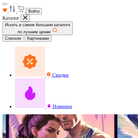
Войти
Каталог
Искать в самом большом каталоге
по лучшим ценам
Списком
Картинками
Скидки
Новинки