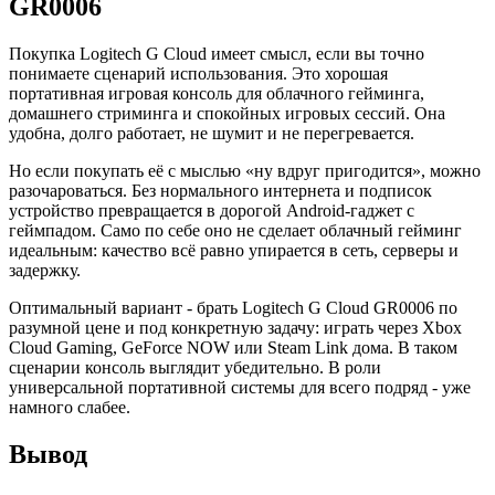
GR0006
Покупка Logitech G Cloud имеет смысл, если вы точно
понимаете сценарий использования. Это хорошая
портативная игровая консоль для облачного гейминга,
домашнего стриминга и спокойных игровых сессий. Она
удобна, долго работает, не шумит и не перегревается.
Но если покупать её с мыслью «ну вдруг пригодится», можно
разочароваться. Без нормального интернета и подписок
устройство превращается в дорогой Android-гаджет с
геймпадом. Само по себе оно не сделает облачный гейминг
идеальным: качество всё равно упирается в сеть, серверы и
задержку.
Оптимальный вариант - брать Logitech G Cloud GR0006 по
разумной цене и под конкретную задачу: играть через Xbox
Cloud Gaming, GeForce NOW или Steam Link дома. В таком
сценарии консоль выглядит убедительно. В роли
универсальной портативной системы для всего подряд - уже
намного слабее.
Вывод