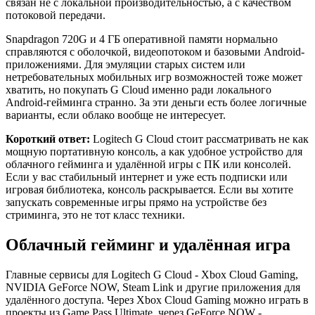
связан не с локальной производительностью, а с качеством
потоковой передачи.
Snapdragon 720G и 4 ГБ оперативной памяти нормально
справляются с оболочкой, видеопотоком и базовыми Android-
приложениями. Для эмуляции старых систем или
нетребовательных мобильных игр возможностей тоже может
хватить, но покупать G Cloud именно ради локального
Android-гейминга странно. За эти деньги есть более логичные
варианты, если облако вообще не интересует.
Короткий ответ:
Logitech G Cloud стоит рассматривать не как
мощную портативную консоль, а как удобное устройство для
облачного гейминга и удалённой игры с ПК или консолей.
Если у вас стабильный интернет и уже есть подписки или
игровая библиотека, консоль раскрывается. Если вы хотите
запускать современные игры прямо на устройстве без
стриминга, это не тот класс техники.
Облачный гейминг и удалённая игра
Главные сервисы для Logitech G Cloud - Xbox Cloud Gaming,
NVIDIA GeForce NOW, Steam Link и другие приложения для
удалённого доступа. Через Xbox Cloud Gaming можно играть в
проекты из Game Pass Ultimate, через GeForce NOW -