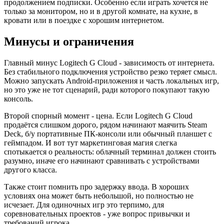
продолжением подписки. Особенно если играть хочется не
только за монитором, но и в другой комнате, на кухне, в
кровати или в поездке с хорошим интернетом.
Минусы и ограничения
Главный минус Logitech G Cloud - зависимость от интернета.
Без стабильного подключения устройство резко теряет смысл.
Можно запускать Android-приложения и часть локальных игр,
но это уже не тот сценарий, ради которого покупают такую
консоль.
Второй спорный момент - цена. Если Logitech G Cloud
продаётся слишком дорого, рядом начинают маячить Steam
Deck, б/у портативные ПК-консоли или обычный планшет с
геймпадом. И вот тут маркетинговая магия слегка
спотыкается о реальность: облачный терминал должен стоить
разумно, иначе его начинают сравнивать с устройствами
другого класса.
Также стоит помнить про задержку ввода. В хороших
условиях она может быть небольшой, но полностью не
исчезает. Для одиночных игр это терпимо, для
соревновательных проектов - уже вопрос привычки и
требований игрока.