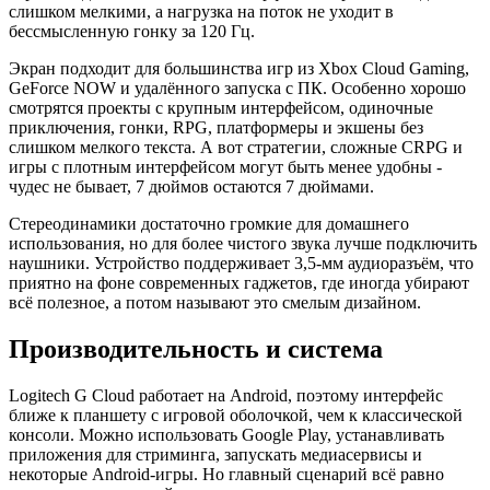
слишком мелкими, а нагрузка на поток не уходит в
бессмысленную гонку за 120 Гц.
Экран подходит для большинства игр из Xbox Cloud Gaming,
GeForce NOW и удалённого запуска с ПК. Особенно хорошо
смотрятся проекты с крупным интерфейсом, одиночные
приключения, гонки, RPG, платформеры и экшены без
слишком мелкого текста. А вот стратегии, сложные CRPG и
игры с плотным интерфейсом могут быть менее удобны -
чудес не бывает, 7 дюймов остаются 7 дюймами.
Стереодинамики достаточно громкие для домашнего
использования, но для более чистого звука лучше подключить
наушники. Устройство поддерживает 3,5-мм аудиоразъём, что
приятно на фоне современных гаджетов, где иногда убирают
всё полезное, а потом называют это смелым дизайном.
Производительность и система
Logitech G Cloud работает на Android, поэтому интерфейс
ближе к планшету с игровой оболочкой, чем к классической
консоли. Можно использовать Google Play, устанавливать
приложения для стриминга, запускать медиасервисы и
некоторые Android-игры. Но главный сценарий всё равно