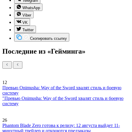
Telegram
WhatsApp
Viber
VK
Twitter
Скопировать ссылку
Последние из «Гейминга»
12
Превью Onimusha: Way of the Sword хвалят стиль и боевую
систему
"Превью Onimusha: Way of the Sword хвалят стиль и боевую
систему
26
Phantom Blade Zero готова к релизу: 12 августа выйдет 11-
минутный трейлер и откроются предзаказы