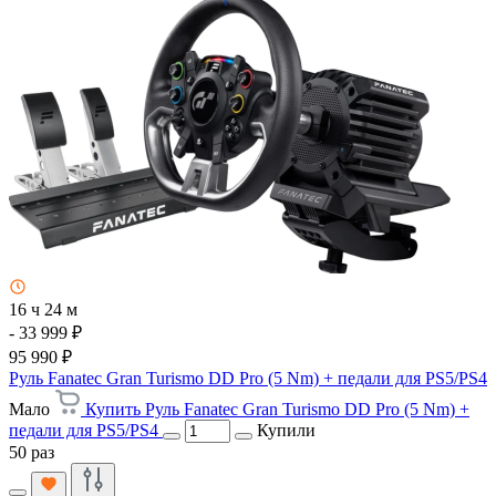
16 ч 24 м
- 33 999 ₽
95 990 ₽
Руль Fanatec Gran Turismo DD Pro (5 Nm) + педали для PS5/PS4
Мало
Купить Руль Fanatec Gran Turismo DD Pro (5 Nm) +
педали для PS5/PS4
Купили
50 раз