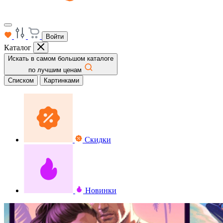
Войти
Каталог
Искать в самом большом каталоге
по лучшим ценам
Списком
Картинками
Скидки
Новинки