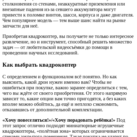
столкновения со стенами, неаккуратные приземления или
внезапные падения из-за севшего аккумулятора могут
привести к поломке винтов, шасси, корпуса и даже двигателя.
Чем популярнее модель — тем выше шанс найти на рынке
запчасти для неё.
Приобретая квадрокоптер, вы получаете не только интересное
развлечение, но и инструмент, способный решить множество
задач — от любительской видеосъёмки до помощи в
проведении научных исследований.
Как выбрать квадрокоптер
С определением и функционалом всё понятно. Но как
выяснить, какой дрон нужен именно вам? Чтобы не
ошибиться при покупке, важно заранее определиться с тем,
чего вы ждёте от своего приобретения. От этого напрямую
зависит то, какие опции вам точно пригодятся, а без каких
вполне можно обойтись, да ещё и неплохо сэкономить,
отказавшись от дополнительной комплектации.
«Хочу повеселиться!»/«Хочу порадовать ребёнка!»
Под
этот запрос отлично подходят миниатюрные игрушечные
квадрокоптеры, «полётная зона» которых ограничивается
стенами закрытого помещения. Такая покупка не ударит по