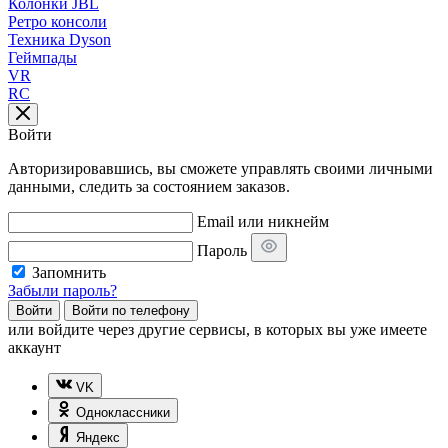
Колонки JBL
Ретро консоли
Техника Dyson
Геймпады
VR
RC
Войти
Авторизировавшись, вы сможете управлять своими личными
данными, следить за состоянием заказов.
Email или никнейм
Пароль
Запомнить
Забыли пароль?
Войти
Войти по телефону
или
войдите через другие сервисы, в которых вы уже имеете
аккаунт
VK
Одноклассники
Яндекс