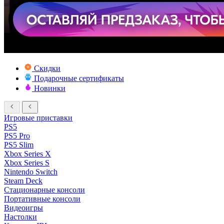
Скидки
Подарочные сертификаты
Новинки
Игровые приставки
PS5
PS5 Pro
PS5 Slim
Xbox Series X
Xbox Series S
Nintendo Switch
Steam Deck
Стационарные консоли
Портативные консоли
Видеоигры
Настолки