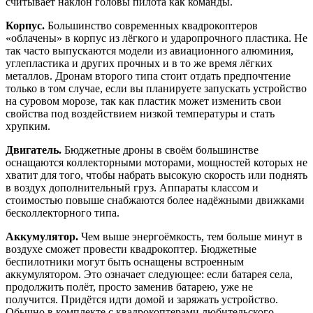
считывает наклон головы пилота как команды.
Корпус.
Большинство современных квадрокоптеров
«облачены» в корпус из лёгкого и ударопрочного пластика. Не
так часто выпускаются модели из авиационного алюминия,
углепластика и других прочных и в то же время лёгких
металлов. Дронам второго типа стоит отдать предпочтение
только в том случае, если вы планируете запускать устройство
на суровом морозе, так как пластик может изменить свои
свойства под воздействием низкой температуры и стать
хрупким.
Двигатель.
Бюджетные дроны в своём большинстве
оснащаются коллекторными моторами, мощностей которых не
хватит для того, чтобы набрать высокую скорость или поднять
в воздух дополнительный груз. Аппараты классом и
стоимостью повыше снабжаются более надёжными движками
бесколлекторного типа.
Аккумулятор.
Чем выше энергоёмкость, тем больше минут в
воздухе сможет провести квадрокоптер. Бюджетные
беспилотники могут быть оснащены встроенным
аккумулятором. Это означает следующее: если батарея села,
продолжить полёт, просто заменив батарею, уже не
получится. Придётся идти домой и заряжать устройство.
Обычно в комплекте с квадрокоптерами любительского