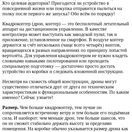
Кто целевая аудитория? Пригодится ли устройство в
повседневной жизни или покупка отправится пылиться на
полку после первого же запуска? Обо всём по порядку!
Квадрокоптер (дрон, коптер) — это беспилотный летательный
аппарат на дистанционном управлении. В качестве
контроллера может выступать как заводской пульт, так и
приложение, установленное на смартфон. В воздухе коптер
держится за счёт нескольких (чаще всего четырёх) винтов,
вращающихся в разных направлениях по принципу лопастей
вертолёта. Для управления квадрокоптером не нужно владеть
сложными навыками пилотирования или проходить
специальную подготовку — достаточно просто достать
устройство из коробки и следовать вложенной инструкции.
Несмотря на схожесть общей конструкции, дроны могут
существенно отличаться друг от друга по техническим
характеристикам и функциональным особенностям. По каким
именно? Сейчас узнаете!
Размер.
Чем больше квадрокоптер, тем лучше он
сопротивляется встречному ветру и тем больше его подъёмная
сила. И наоборот: чем меньше дрон, тем больше шансов, что
он не сможет стабильно держать высоту за пределами
помещения. На коробке обычно указывается размер дрона как