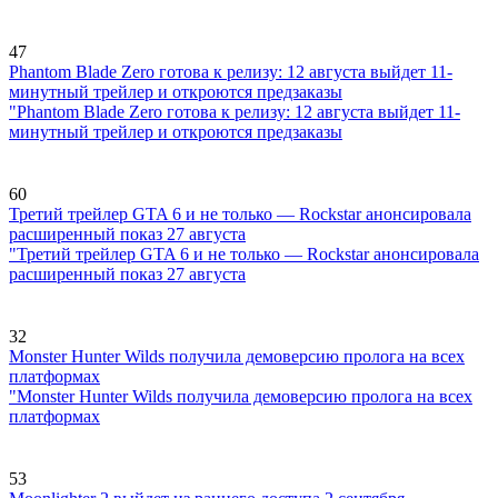
47
Phantom Blade Zero готова к релизу: 12 августа выйдет 11-
минутный трейлер и откроются предзаказы
"Phantom Blade Zero готова к релизу: 12 августа выйдет 11-
минутный трейлер и откроются предзаказы
60
Третий трейлер GTA 6 и не только — Rockstar анонсировала
расширенный показ 27 августа
"Третий трейлер GTA 6 и не только — Rockstar анонсировала
расширенный показ 27 августа
32
Monster Hunter Wilds получила демоверсию пролога на всех
платформах
"Monster Hunter Wilds получила демоверсию пролога на всех
платформах
53