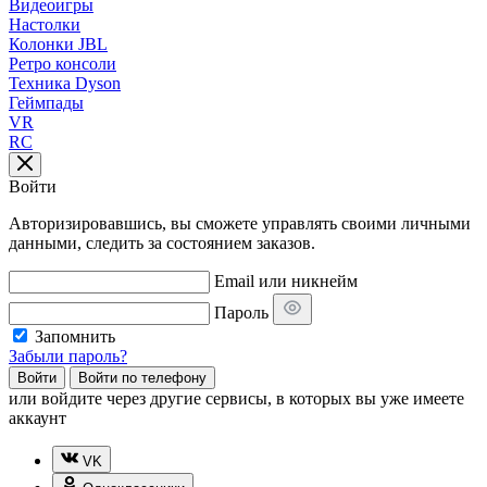
Видеоигры
Настолки
Колонки JBL
Ретро консоли
Техника Dyson
Геймпады
VR
RC
Войти
Авторизировавшись, вы сможете управлять своими личными
данными, следить за состоянием заказов.
Email или никнейм
Пароль
Запомнить
Забыли пароль?
Войти
Войти по телефону
или
войдите через другие сервисы, в которых вы уже имеете
аккаунт
VK