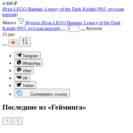
4 800 ₽
Игра LEGO Batman: Legacy of the Dark Knight (PS5, русская
версия)
Много
Купить Игра LEGO Batman: Legacy of the Dark
Knight (PS5, русская версия)
Купили
15 раз
Telegram
WhatsApp
Viber
VK
Twitter
Скопировать ссылку
Последние из «Гейминга»