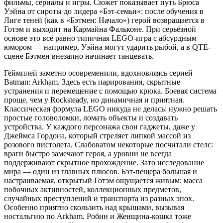
фильмы, сериалы и игры. Сюжет показывает путь Брюса
Уэйна от сироты до лидера «Бэт-семьи»: после обучения в
Лиге теней (как в «Бэтмен: Начало») герой возвращается в
Готэм и выходит на Кармайна Фальконе. При серьёзной
основе это всё равно типичная LEGO-игра с абсурдным
юмором — например, Уэйна могут ударить рыбой, а в QTE-
сцене Бэтмен внезапно начинает танцевать.
Геймплей заметно осовременили, вдохновляясь серией
Batman: Arkham. Здесь есть парирования, скрытные
устранения и перемещение с помощью крюка. Боевая система
проще, чем у Rocksteady, но динамичная и приятная.
Классическая формула LEGO никуда не делась: нужно решать
простые головоломки, ломать объекты и создавать
устройства. У каждого персонажа свои гаджеты, даже у
Джеймса Гордона, который стреляет липкой массой из
розового пистолета. Слабоватом некоторые посчитали стелс:
враги быстро замечают героя, а уровни не всегда
поддерживают скрытное прохождение. Зато исследование
мира — один из главных плюсов. Бэт-пещера большая и
настраиваемая, открытый Готэм ощущается живым: масса
побочных активностей, коллекционных предметов,
случайных преступлений и транспорта из разных эпох.
Особенно приятно скользить над крышами, вызывая
ностальгию по Arkham. Робин и Женщина-кошка тоже