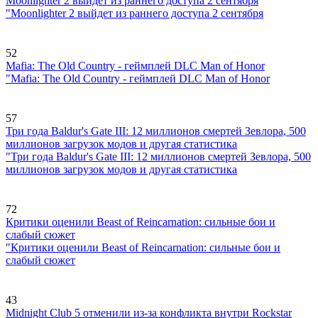
Moonlighter 2 выйдет из раннего доступа 2 сентября
"Moonlighter 2 выйдет из раннего доступа 2 сентября
52
Mafia: The Old Country - геймплей DLC Man of Honor
"Mafia: The Old Country - геймплей DLC Man of Honor
57
Три года Baldur's Gate III: 12 миллионов смертей Зевлора, 500
миллионов загрузок модов и другая статистика
"Три года Baldur's Gate III: 12 миллионов смертей Зевлора, 500
миллионов загрузок модов и другая статистика
72
Критики оценили Beast of Reincarnation: сильные бои и
слабый сюжет
"Критики оценили Beast of Reincarnation: сильные бои и
слабый сюжет
43
Midnight Club 5 отменили из-за конфликта внутри Rockstar