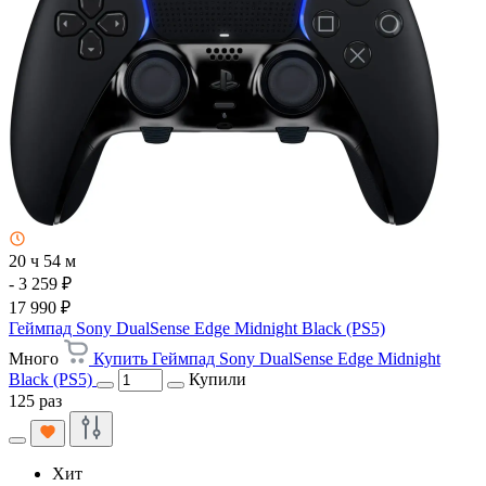
20 ч 54 м
- 3 259 ₽
17 990 ₽
Геймпад Sony DualSense Edge Midnight Black (PS5)
Много
Купить Геймпад Sony DualSense Edge Midnight
Black (PS5)
Купили
125 раз
Хит