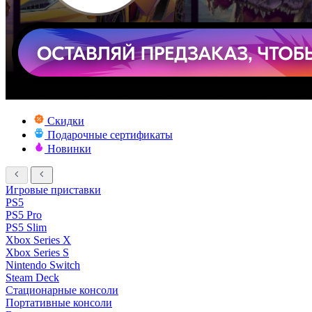
Скидки
Подарочные сертификаты
Новинки
Игровые приставки
PS5
PS5 Pro
PS5 Slim
Xbox Series X
Xbox Series S
Nintendo Switch
Steam Deck
Стационарные консоли
Портативные консоли