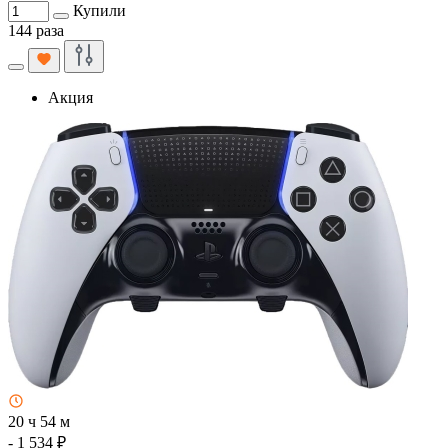
Купили
144 раза
Акция
20 ч 54 м
- 1 534 ₽