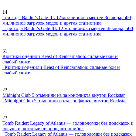
14
Три года Baldur's Gate III: 12 миллионов смертей Зевлора, 500
миллионов загрузок модов и другая статистика
"Три года Baldur's Gate III: 12 миллионов смертей Зевлора, 500
миллионов загрузок модов и другая статистика
31
Критики оценили Beast of Reincarnation: сильные бои и
слабый сюжет
"Критики оценили Beast of Reincarnation: сильные бои и
слабый сюжет
23
Midnight Club 5 отменили из-за конфликта внутри Rockstar
"Midnight Club 5 отменили из-за конфликта внутри Rockstar
23
Tomb Raider: Legacy of Atlantis — головоломки без подсказок и
ловушки, которые не прощают ошибок
"Tomb Raider: Legacy of Atlantis — головоломки без подсказок