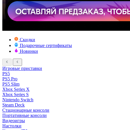
Скидки
Подарочные сертификаты
Новинки
Игровые приставки
PS5
PS5 Pro
PS5 Slim
Xbox Series X
Xbox Series S
Nintendo Switch
Steam Deck
Стационарные консоли
Портативные консоли
Видеоигры
Настолки