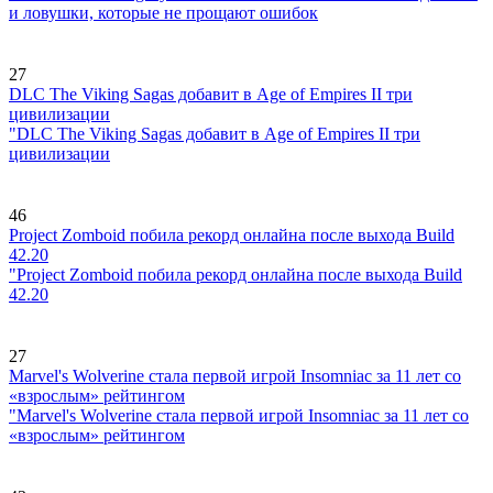
и ловушки, которые не прощают ошибок
27
DLC The Viking Sagas добавит в Age of Empires II три
цивилизации
"DLC The Viking Sagas добавит в Age of Empires II три
цивилизации
46
Project Zomboid побила рекорд онлайна после выхода Build
42.20
"Project Zomboid побила рекорд онлайна после выхода Build
42.20
27
Marvel's Wolverine стала первой игрой Insomniac за 11 лет со
«взрослым» рейтингом
"Marvel's Wolverine стала первой игрой Insomniac за 11 лет со
«взрослым» рейтингом