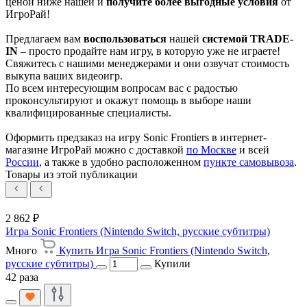
ценой ниже нашей и
получите более выгодные условия
от
ИгроРай!
Предлагаем вам
воспользоваться
нашей
системой TRADE-
IN
– просто продайте нам игру, в которую уже не играете!
Свяжитесь с нашими менеджерами и они озвучат стоимость
выкупа ваших видеоигр.
По всем интересующим вопросам вас с радостью
проконсультируют и окажут помощь в выборе наши
квалифицированные специалисты.
Оформить предзаказ на игру Sonic Frontiers в интернет-
магазине ИгроРай можно с доставкой
по Москве
и всей
России
, а также в удобно расположенном
пункте самовывоза
.
Товары из этой публикации
2 862 ₽
Игра Sonic Frontiers (Nintendo Switch, русские субтитры)
Много
Купить Игра Sonic Frontiers (Nintendo Switch,
русские субтитры)
Купили
42 раза