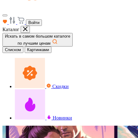
Войти
Каталог
Искать в самом большом каталоге
по лучшим ценам
Списком
Картинками
Скидки
Новинки