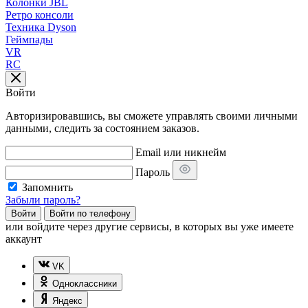
Колонки JBL
Ретро консоли
Техника Dyson
Геймпады
VR
RC
Войти
Авторизировавшись, вы сможете управлять своими личными
данными, следить за состоянием заказов.
Email или никнейм
Пароль
Запомнить
Забыли пароль?
Войти
Войти по телефону
или
войдите через другие сервисы, в которых вы уже имеете
аккаунт
VK
Одноклассники
Яндекс