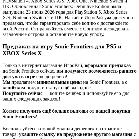
PlayStation 4, Xbox Series X/S, Xbox One, Nintendo Switch и
ПК. Обновлённая Sonic Frontiers: Definitive Edition была
выпущена 23 июня 2026 года для PlayStation 5, Xbox Series
X/S, Nintendo Switch 2 и ПК. На сайте ИгроРай уже доступен
предзаказ, чтобы гарантировать себе копию с доставкой по
всей России. Отправляйтесь вместе с Соником исследовать
загадочные острова и остановите новую угрозу.
Предзаказ на игру Sonic Frontiers для PS5 и
XBOX Series X
Только в интернет-магазине ИгроРай,
оформляя предзаказ
на
Sonic Frontiers сейчас,
вы получаете
возможность раннего
доступа к игре
ещё до релиза!
Мы предлагаем
минимальные цены
на Sonic Frontiers, а
с
кешбэком
покупки станут ещё выгоднее.
Покупайте сейчас
— копите кешбэк и используйте его для
ваших следующих заказов!
Хотите получить ещё больше выгоды от вашей покупки
Sonic Frontiers?
Воспользуйтесь кнопкой «нашли дешевле» на странице
товара:
укажите ссылку на
предложение другого м
агазин
а
с