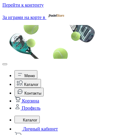
Перейти к контенту
За играми на корте в
Меню
Каталог
Контакты
Корзина
Профиль
Каталог
Личный кабинет