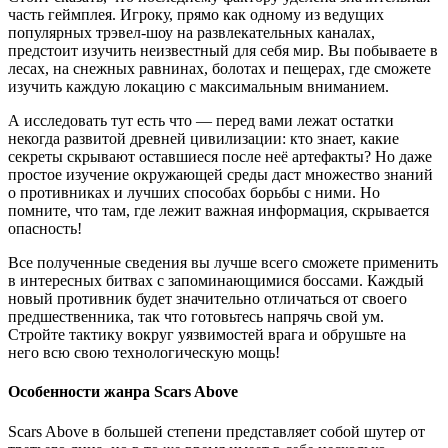
часть геймплея. Игроку, прямо как одному из ведущих
популярных трэвел-шоу на развлекательных каналах,
предстоит изучить неизвестный для себя мир. Вы побываете в
лесах, на снежных равнинах, болотах и пещерах, где сможете
изучить каждую локацию с максимальным вниманием.
А исследовать тут есть что — перед вами лежат остатки
некогда развитой древней цивилизации: кто знает, какие
секреты скрывают оставшиеся после неё артефакты? Но даже
простое изучение окружающей среды даст множество знаний
о противниках и лучших способах борьбы с ними. Но
помните, что там, где лежит важная информация, скрывается
опасность!
Все полученные сведения вы лучше всего сможете применить
в интересных битвах с запоминающимися боссами. Каждый
новый противник будет значительно отличаться от своего
предшественника, так что готовьтесь напрячь свой ум.
Стройте тактику вокруг уязвимостей врага и обрушьте на
него всю свою технологическую мощь!
Особенности жанра Scars Above
Scars Above в большей степени представляет собой шутер от