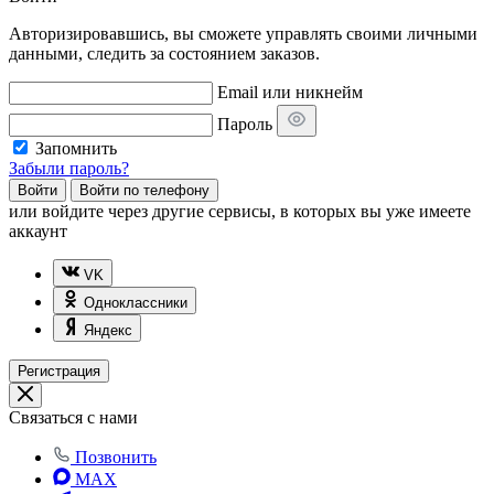
Авторизировавшись, вы сможете управлять своими личными
данными, следить за состоянием заказов.
Email или никнейм
Пароль
Запомнить
Забыли пароль?
Войти
Войти по телефону
или
войдите через другие сервисы, в которых вы уже имеете
аккаунт
VK
Одноклассники
Яндекс
Регистрация
Связаться с нами
Позвонить
MAX