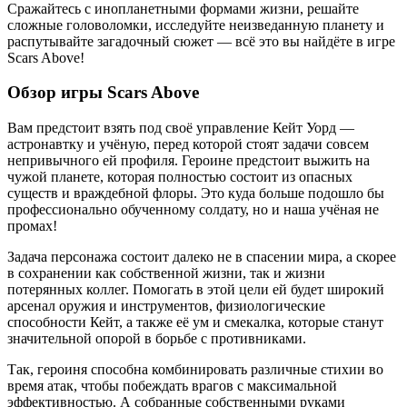
Сражайтесь с инопланетными формами жизни, решайте
сложные головоломки, исследуйте неизведанную планету и
распутывайте загадочный сюжет — всё это вы найдёте в игре
Scars Above!
Обзор игры Scars Above
Вам предстоит взять под своё управление Кейт Уорд —
астронавтку и учёную, перед которой стоят задачи совсем
непривычного ей профиля. Героине предстоит выжить на
чужой планете, которая полностью состоит из опасных
существ и враждебной флоры. Это куда больше подошло бы
профессионально обученному солдату, но и наша учёная не
промах!
Задача персонажа состоит далеко не в спасении мира, а скорее
в сохранении как собственной жизни, так и жизни
потерянных коллег. Помогать в этой цели ей будет широкий
арсенал оружия и инструментов, физиологические
способности Кейт, а также её ум и смекалка, которые станут
значительной опорой в борьбе с противниками.
Так, героиня способна комбинировать различные стихии во
время атак, чтобы побеждать врагов с максимальной
эффективностью. А собранные собственными руками