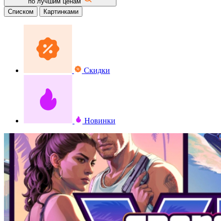
по лучшим ценам
Списком
Картинками
Скидки
Новинки