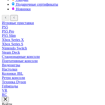
Подарочные сертификаты
Новинки
Игровые приставки
PS5
PS5 Pro
PS5 Slim
Xbox Series X
Xbox Series S
Nintendo Switch
Steam Deck
Стационарные консоли
Портативные консоли
Видеоигры
Настолки
Колонки JBL
Ретро консоли
Техника Dyson
Геймпады
VR
RC
Войти