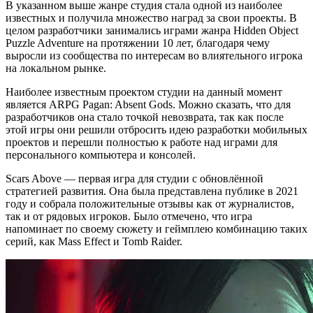
В указанном выше жанре студия стала одной из наиболее
известных и получила множество наград за свои проекты. В
целом разработчики занимались играми жанра Hidden Object
Puzzle Adventure на протяжении 10 лет, благодаря чему
выросли из сообщества по интересам во влиятельного игрока
на локальном рынке.
Наиболее известным проектом студии на данный момент
является ARPG Pagan: Absent Gods. Можно сказать, что для
разработчиков она стало точкой невозврата, так как после
этой игры они решили отбросить идею разработки мобильных
проектов и перешли полностью к работе над играми для
персонального компьютера и консолей.
Scars Above — первая игра для студии с обновлённой
стратегией развития. Она была представлена публике в 2021
году и собрала положительные отзывы как от журналистов,
так и от рядовых игроков. Было отмечено, что игра
напоминает по своему сюжету и геймплею комбинацию таких
серий, как Mass Effect и Tomb Raider.