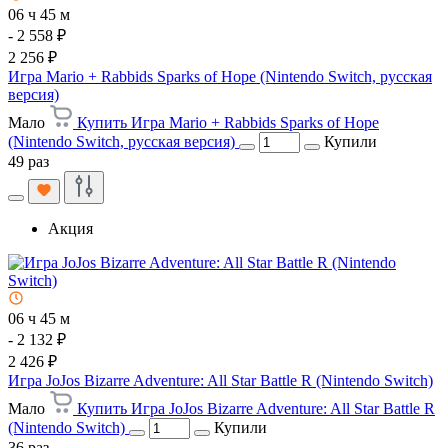
06 ч 45 м
- 2 558 ₽
2 256 ₽
Игра Mario + Rabbids Sparks of Hope (Nintendo Switch, русская
версия)
Мало
Купить Игра Mario + Rabbids Sparks of Hope
(Nintendo Switch, русская версия)
Купили
49 раз
Акция
06 ч 45 м
- 2 132 ₽
2 426 ₽
Игра JoJos Bizarre Adventure: All Star Battle R (Nintendo Switch)
Мало
Купить Игра JoJos Bizarre Adventure: All Star Battle R
(Nintendo Switch)
Купили
36 раз