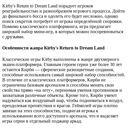
Kirby's Return to Dream Land порадует игроков
реиграбельностью и разнообразием игрового процесса. Дойти
до финального босса и одолеть его будет несложно, однако
поиск секретов потребует от игрока определённой сноровки.
Помимо классического платформинга, игра предлагает
широкий набор мини-игр, в которых можно посоревноваться
с друзьями.
Особенности жанра Kirby's Return to Dream Land
Классические игры Kirby выполнены в жанре двухмерного
экшен-платформера. Главным героем серии уже более 30 лет
остаются Кирби — сферические разноцветные создания,
способные использовать самый широкий набор способностей.
В отличие от классических платформеров, Кирби не
ограничены базовым арсеналом и способны менять свои
свойства прямо «на лету», перенимая умения противников и
захватывая различные объекты. Кроме того, Кирби умеют
надуваться как воздушный шар, чтобы подниматься в воздух,
преодолевая препятствия и врагов. Геймплей игры плотно
завязан на этих способностях, подвигая игрока к
использованию всего доступного арсенала, что и выделяет
игры серии в отдельный поджанр аркад.