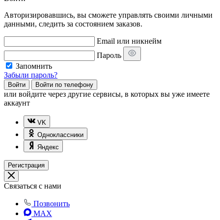
Авторизировавшись, вы сможете управлять своими личными
данными, следить за состоянием заказов.
Email или никнейм
Пароль
Запомнить
Забыли пароль?
Войти
Войти по телефону
или
войдите через другие сервисы, в которых вы уже имеете
аккаунт
VK
Одноклассники
Яндекс
Регистрация
Связаться с нами
Позвонить
MAX