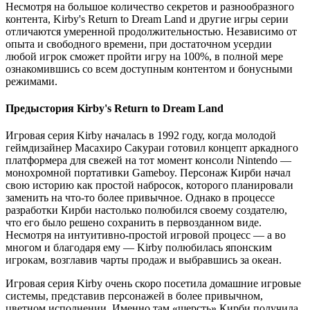
Несмотря на большое количество секретов и разнообразного
контента, Kirby's Return to Dream Land и другие игры серии
отличаются умеренной продолжительностью. Независимо от
опыта и свободного времени, при достаточном усердии
любой игрок сможет пройти игру на 100%, в полной мере
ознакомившись со всем доступным контентом и бонусными
режимами.
Предыстория Kirby's Return to Dream Land
Игровая серия Kirby началась в 1992 году, когда молодой
геймдизайнер Масахиро Сакураи готовил концепт аркадного
платформера для свежей на тот момент консоли Nintendo —
монохромной портативки Gameboy. Персонаж Кирби начал
свою историю как простой набросок, которого планировали
заменить на что-то более привычное. Однако в процессе
разработки Кирби настолько полюбился своему создателю,
что его было решено сохранить в первозданном виде.
Несмотря на интуитивно-простой игровой процесс — а во
многом и благодаря ему — Kirby полюбилась японским
игрокам, возглавив чарты продаж и выбравшись за океан.
Игровая серия Kirby очень скоро посетила домашние игровые
системы, представив персонажей в более привычном,
цветном исполнении. Именно там «шерсть» Кирби получила