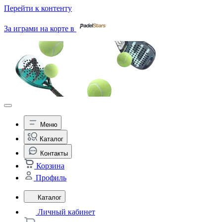
Перейти к контенту
За играми на корте в
Меню
Каталог
Контакты
Корзина
Профиль
Каталог
Личный кабинет