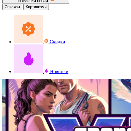
по лучшим ценам
Списком
Картинками
Скидки
Новинки