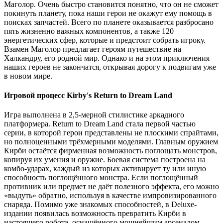
Маголор. Очень быстро становится понятно, что он не сможет
покинуть планету, пока наши герои не окажут ему помощь в
поисках запчастей. Всего по планете оказывается разбросано
пять жизненно важных компонентов, а также 120
энергетических сфер, которые и предстоит собрать игроку.
Взамен Маголор предлагает героям путешествие на
Халкандру, его родной мир. Однако и на этом приключения
наших героев не закончатся, открывая дорогу к подвигам уже
в новом мире.
Игровой процесс Kirby's Return to Dream Land
Игра выполнена в 2,5-мерной стилистике аркадного
платформера. Return to Dream Land стала первой частью
серии, в которой герои представлены не плоскими спрайтами,
но полноценными трёхмерными моделями. Главным оружием
Кирби остаётся фирменная возможность поглощать монстров,
копируя их умения и оружие. Боевая система построена на
комбо-ударах, каждый из которых активирует ту или иную
способность поглощённого монстра. Если поглощённый
противник или предмет не даёт полезного эффекта, его можно
«выдуть» обратно, используя в качестве импровизированного
снаряда. Помимо уже знакомых способностей, в Deluxe-
издании появилась возможность превратить Кирби в
настоящего робота, оснащённого мощнейшим арсеналом