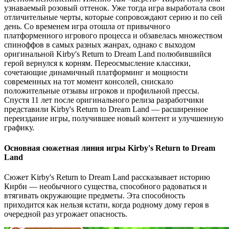
узнаваемый розовый оттенок. Уже тогда игра выработала свои
отличительные черты, которые сопровождают серию и по сей
день. Со временем игра отошла от привычного
платформенного игрового процесса и обзавелась множеством
спиноффов в самых разных жанрах, однако с выходом
оригинальной Kirby's Return to Dream Land полюбившийся
герой вернулся к корням. Переосмысление классики,
сочетающие динамичный платформинг и мощности
современных на тот момент консолей, снискало
положительные отзывы игроков и профильной прессы.
Спустя 11 лет после оригинального релиза разработчики
представили Kirby's Return to Dream Land — расширенное
переиздание игры, получившее новый контент и улучшенную
графику.
Основная сюжетная линия игры Kirby's Return to Dream
Land
Сюжет Kirby's Return to Dream Land рассказывает историю
Кирби — необычного существа, способного радоваться и
втягивать окружающие предметы. Эта способность
приходится как нельзя кстати, когда родному дому героя в
очередной раз угрожает опасность.