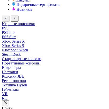
Подарочные сертификаты
Новинки
Игровые приставки
PS5
PS5 Pro
PS5 Slim
Xbox Series X
Xbox Series S
Nintendo Switch
Steam Deck
Стационарные консоли
Портативные консоли
Видеоигры
Настолки
Колонки JBL
Ретро консоли
Техника Dyson
Геймпады
VR
RC
Войти