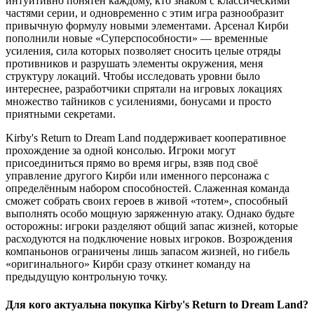
интуитивно понятен каждому, кто знаком с классическими
частями серии, и одновременно с этим игра разнообразит
привычную формулу новыми элементами. Арсенал Кирби
пополнили новые «Суперспособности» — временные
усиления, сила которых позволяет сносить целые отряды
противников и разрушать элементы окружения, меня
структуру локаций. Чтобы исследовать уровни было
интереснее, разработчики спрятали на игровых локациях
множество тайников с усилениями, бонусами и просто
приятными секретами.
Kirby's Return to Dream Land поддерживает кооперативное
прохождение за одной консолью. Игроки могут
присоединиться прямо во время игры, взяв под своё
управление другого Кирби или именного персонажа с
определённым набором способностей. Слаженная команда
сможет собрать своих героев в живой «тотем», способный
выполнять особо мощную заряженную атаку. Однако будьте
осторожны: игроки разделяют общий запас жизней, которые
расходуются на подключение новых игроков. Возрождения
компаньонов ограничены лишь запасом жизней, но гибель
«оригинального» Кирби сразу откинет команду на
предыдущую контрольную точку.
Для кого актуальна покупка Kirby's Return to Dream Land?