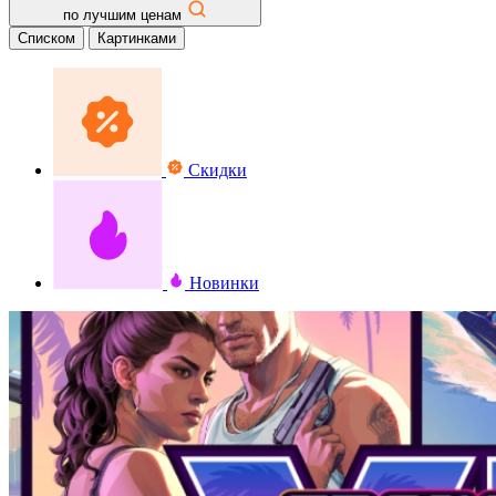
по лучшим ценам
Списком
Картинками
Скидки
Новинки