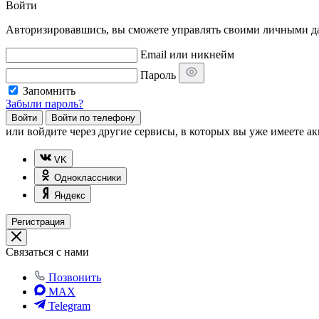
Войти
Авторизировавшись, вы сможете управлять своими личными дан
Email или никнейм
Пароль
Запомнить
Забыли пароль?
Войти
Войти по телефону
или
войдите через другие сервисы, в которых вы уже имеете ак
VK
Одноклассники
Яндекс
Регистрация
Связаться с нами
Позвонить
MAX
Telegram