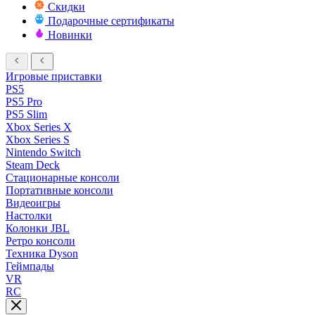
Скидки
Подарочные сертификаты
Новинки
Игровые приставки
PS5
PS5 Pro
PS5 Slim
Xbox Series X
Xbox Series S
Nintendo Switch
Steam Deck
Стационарные консоли
Портативные консоли
Видеоигры
Настолки
Колонки JBL
Ретро консоли
Техника Dyson
Геймпады
VR
RC