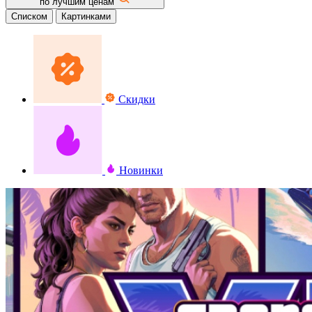
по лучшим ценам
Списком
Картинками
Скидки
Новинки