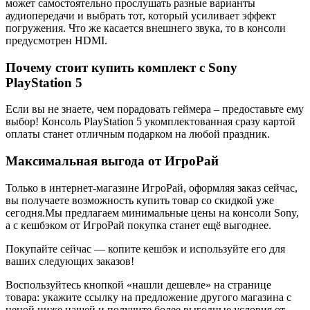
может самостоятельно прослушать разные варианты
аудиопередачи и выбрать тот, который усиливает эффект
погружения. Что же касается внешнего звука, то в консоли
предусмотрен HDMI.
Почему стоит купить комплект с Sony
PlayStation 5
Если вы не знаете, чем порадовать геймера – предоставьте ему
выбор! Консоль PlayStation 5 укомплектованная сразу картой
оплаты станет отличным подарком на любой праздник.
Максимальная выгода от ИгроРай
Только в интернет-магазине ИгроРай, оформляя заказ сейчас,
вы получаете возможность купить товар со скидкой уже
сегодня.Мы предлагаем минимальные цены на консоли Sony,
а с кешбэком от ИгроРай покупка станет ещё выгоднее.
Покупайте сейчас — копите кешбэк и используйте его для
ваших следующих заказов!
Воспользуйтесь кнопкой «нашли дешевле» на странице
товара: укажите ссылку на предложение другого магазина с
ценой ниже нашей и получите более выгодные условия от