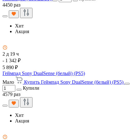
4450 раз
Хит
Акция
2 д 19 ч
- 1 342 ₽
5 890 ₽
Геймпад Sony DualSense (белый) (PS5)
Мало
Купить Геймпад Sony DualSense (белый) (PS5)
Купили
4579 раз
Хит
Акция