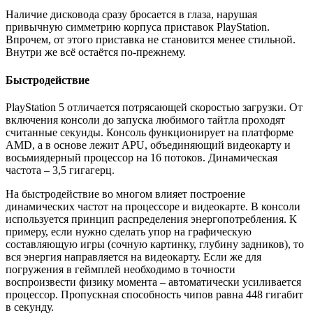
Наличие дисковода сразу бросается в глаза, нарушая
привычную симметрию корпуса приставок PlayStation.
Впрочем, от этого приставка не становится менее стильной.
Внутри же всё остаётся по-прежнему.
Быстродействие
PlayStation 5 отличается потрясающей скоростью загрузки. От
включения консоли до запуска любимого тайтла проходят
считанные секунды. Консоль функционирует на платформе
AMD, а в основе лежит APU, объединяющий видеокарту и
восьмиядерный процессор на 16 потоков. Динамическая
частота – 3,5 гигагерц.
На быстродействие во многом влияет построение
динамических частот на процессоре и видеокарте. В консоли
используется принцип распределения энергопотребления. К
примеру, если нужно сделать упор на графическую
составляющую игры (сочную картинку, глубину задников), то
вся энергия направляется на видеокарту. Если же для
погружения в геймплей необходимо в точности
воспроизвести физику момента – автоматически усиливается
процессор. Пропускная способность чипов равна 448 гигабит
в секунду.