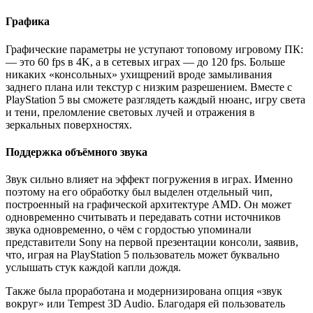
Графика
Графические параметры не уступают топовому игровому ПК:
— это 60 fps в 4K, а в сетевых играх — до 120 fps. Больше
никаких «консольных» ухищрений вроде замыливания
заднего плана или текстур с низким разрешением. Вместе с
PlayStation 5 вы сможете разглядеть каждый нюанс, игру света
и тени, преломление световых лучей и отражения в
зеркальных поверхностях.
Поддержка объёмного звука
Звук сильно влияет на эффект погружения в играх. Именно
поэтому на его обработку был выделен отдельный чип,
построенный на графической архитектуре AMD. Он может
одновременно считывать и передавать сотни источников
звука одновременно, о чём с гордостью упоминали
представители Sony на первой презентации консоли, заявив,
что, играя на PlayStation 5 пользователь может буквально
услышать стук каждой капли дождя.
Также была проработана и модернизирована опция «звук
вокруг» или Tempest 3D Audio. Благодаря ей пользователь