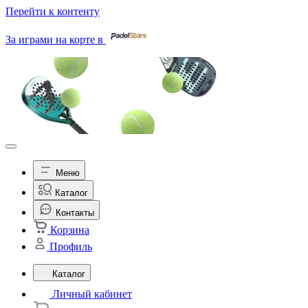
Перейти к контенту
За играми на корте в
Меню
Каталог
Контакты
Корзина
Профиль
Каталог
Личный кабинет