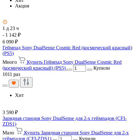
Хит
Акция
1 д 23 ч
- 1 142 ₽
6 090 ₽
Геймпад Sony DualSense Cosmic Red (космический красный)
(PS5)
Много
Купить Геймпад Sony DualSense Cosmic Red
(космический красный) (PS5)
Купили
1011 раз
Хит
3 590 ₽
Зарядная станция Sony DualSense для 2-х геймпадов (CFI-
ZDS1)
Мало
Купить Зарядная станция Sony DualSense для 2-х
геймпадов (CFI-ZDS1)
Купили