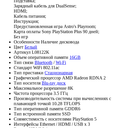
Подставка;
Зарядный кабель для DualSense;
HDMI;
Кабель питания;
Инструкция;
Предустановленная игра Astro's Playroom;
Карта оплаты Sony PlayStation Plus 90 дней;
Без игр
Особенности
Наличие дисковода
Цвет
Белый
Артикул
L08122K
Объем оперативной памяти
16GB
Тип связи
Bluetooth
/
Wi-Fi
Стандарт WiFi
802.11ac
Тип приставки
Стационарная
Графический процессор
AMD Radeon RDNA 2
Тип носителя
Blu-ray диск
Максимальное разрешение
8K
Частота процессора
3.5 ГГц
Производительность системы при вычислениях с
плавающей точкой
10.28 TFLOPS
Тип оперативной памяти
GDDR6
Тип встроенной памяти
SSD
Совместимость с носителями
PlayStation 5
Интерфейсы
Ethernet / HDMI / USB x 3