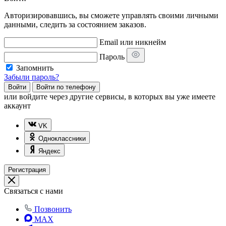
Авторизировавшись, вы сможете управлять своими личными
данными, следить за состоянием заказов.
Email или никнейм
Пароль
Запомнить
Забыли пароль?
Войти
Войти по телефону
или
войдите через другие сервисы, в которых вы уже имеете
аккаунт
VK
Одноклассники
Яндекс
Регистрация
Связаться с нами
Позвонить
MAX