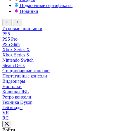
Подарочные сертификаты
Новинки
Игровые приставки
PS5
PS5 Pro
PS5 Slim
Xbox Series X
Xbox Series S
Nintendo Switch
Steam Deck
Стационарные консоли
Портативные консоли
Видеоигры
Настолки
Колонки JBL
Ретро консоли
Техника Dyson
Геймпады
VR
RC
Войти