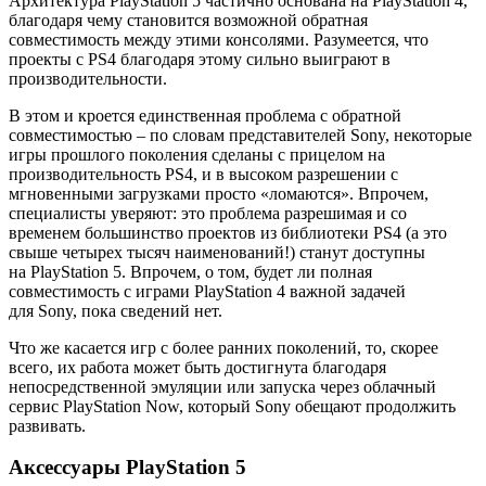
Архитектура PlayStation 5 частично основана на PlayStation 4,
благодаря чему становится возможной обратная
совместимость между этими консолями. Разумеется, что
проекты с PS4 благодаря этому сильно выиграют в
производительности.
В этом и кроется единственная проблема с обратной
совместимостью – по словам представителей Sony, некоторые
игры прошлого поколения сделаны с прицелом на
производительность PS4, и в высоком разрешении с
мгновенными загрузками просто «ломаются». Впрочем,
специалисты уверяют: это проблема разрешимая и со
временем большинство проектов из библиотеки PS4 (а это
свыше четырех тысяч наименований!) станут доступны
на PlayStation 5. Впрочем, о том, будет ли полная
совместимость с играми PlayStation 4 важной задачей
для Sony, пока сведений нет.
Что же касается игр с более ранних поколений, то, скорее
всего, их работа может быть достигнута благодаря
непосредственной эмуляции или запуска через облачный
сервис PlayStation Now, который Sony обещают продолжить
развивать.
Аксессуары PlayStation 5