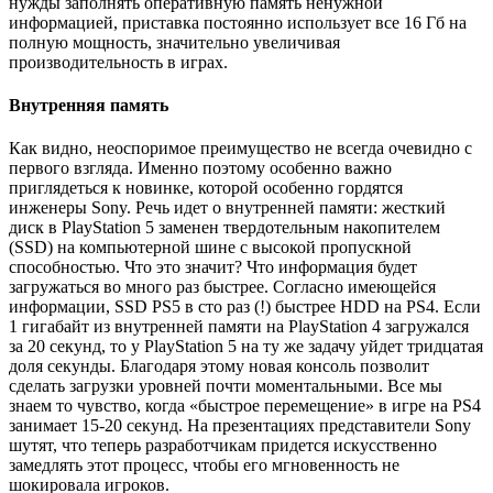
нужды заполнять оперативную память ненужной
информацией, приставка постоянно использует все 16 Гб на
полную мощность, значительно увеличивая
производительность в играх.
Внутренняя память
Как видно, неоспоримое преимущество не всегда очевидно с
первого взгляда. Именно поэтому особенно важно
приглядеться к новинке, которой особенно гордятся
инженеры Sony. Речь идет о внутренней памяти: жесткий
диск в PlayStation 5 заменен твердотельным накопителем
(SSD) на компьютерной шине с высокой пропускной
способностью. Что это значит? Что информация будет
загружаться во много раз быстрее. Согласно имеющейся
информации, SSD PS5 в сто раз (!) быстрее HDD на PS4. Если
1 гигабайт из внутренней памяти на PlayStation 4 загружался
за 20 секунд, то у PlayStation 5 на ту же задачу уйдет тридцатая
доля секунды. Благодаря этому новая консоль позволит
сделать загрузки уровней почти моментальными. Все мы
знаем то чувство, когда «быстрое перемещение» в игре на PS4
занимает 15-20 секунд. На презентациях представители Sony
шутят, что теперь разработчикам придется искусственно
замедлять этот процесс, чтобы его мгновенность не
шокировала игроков.