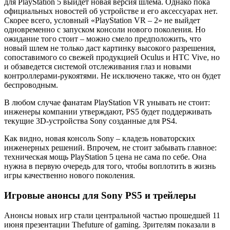
для PlayStation 5 выйдет новая версия шлема. Однако пока
официальных новостей об устройстве и его аксессуарах нет.
Скорее всего, условный «PlayStation VR – 2» не выйдет
одновременно с запуском консоли нового поколения. Но
ожидание того стоит – можно смело предположить, что
новый шлем не только даст картинку высокого разрешения,
сопоставимого со свежей продукцией Oculus и HTC Vive, но
и обзаведется системой отслеживания глаз и новыми
контроллерами-рукоятями. Не исключено также, что он будет
беспроводным.
В любом случае фанатам PlayStation VR унывать не стоит:
инженеры компании утверждают, PS5 будет поддерживать
текущие 3D-устройства Sony созданные для PS4.
Как видно, новая консоль Sony – кладезь новаторских
инженерных решений. Впрочем, не стоит забывать главное:
техническая мощь PlayStation 5 цена не сама по себе. Она
нужна в первую очередь для того, чтобы воплотить в жизнь
игры качественно нового поколения.
Игровые анонсы для Sony PS5 и трейлеры
Анонсы новых игр стали центральной частью прошедшей 11
июня презентации Thefuture of gaming. Зрителям показали в