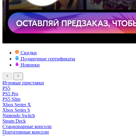
Скидки
Подарочные сертификаты
Новинки
Игровые приставки
PS5
PS5 Pro
PS5 Slim
Xbox Series X
Xbox Series S
Nintendo Switch
Steam Deck
Стационарные консоли
Портативные консоли