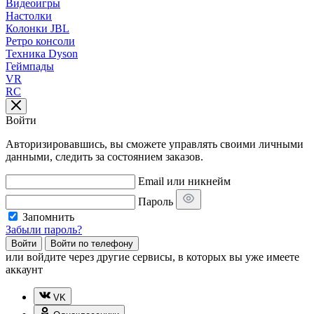
Видеоигры
Настолки
Колонки JBL
Ретро консоли
Техника Dyson
Геймпады
VR
RC
Войти
Авторизировавшись, вы сможете управлять своими личными
данными, следить за состоянием заказов.
Email или никнейм
Пароль
Запомнить
Забыли пароль?
Войти
Войти по телефону
или
войдите через другие сервисы, в которых вы уже имеете
аккаунт
VK