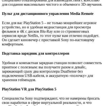
специально откалиброваны для взаимодействия с консолью
для создания максимально чистого и объемного 3D-звучания.
Пульт для дистанционного управления Media Remote
Если для вас PlayStation 5 – не только мощнейшее игровое
устройство, но и удобная медиастанция для просмотра
фильмов в 4К с дисков Blu-Ray или со стриминговых
сервисов вроде Netflix, то этот пульт вам отлично подойдет.
Он сделает киновечер с приставкой Sony по-настоящему
комфортным.
Подставка-зарядник для контроллеров
Удобная и компактная зарядная станция позволит совместить
приятное с полезным: вы получаете разом и девайс,
заряжающий сразу два контроллера DualSense без
подключения USB-кабеля, и аккуратную «полочку» для
хранения геймпадов.
PlayStation VR для PlayStation 5
Специалисты Sony подтверждают, что не намерены бросать
свои наработки в сфере виртуальной реальности, и что