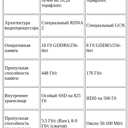
лучей на 10,28
терафлопс
терафлопс
Архитектура
Специальный RDNA
Специальный GCN
видеопроцессора
2
Оперативная
16 Гб GDDR6/256-
8 Гб GDDR5/256-
память
бит
бит
Пропускная
способность
448 Гб/с
176 Гб/с
памяти
Внутреннее
Особый SSD на 825
HDD на 500 Гб
хранилище
Гб
Пропускная
5,5 Гб/с (Raw), 8-9
способность
Около 50-100 Мб/с
Гб/с (сжатая)