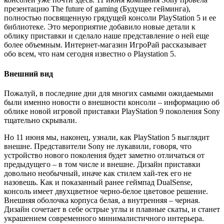
презентацию The future of gaming (Будущее гейминга),
полностью посвященную грядущей консоли PlayStation 5 и ее
библиотеке. Это мероприятие добавило новые детали к
облику приставки и сделало наше представление о ней еще
более объемным. Интернет-магазин ИгроРай рассказывает
обо всем, что нам сегодня известно о Playstation 5.
Внешний вид
Пожалуй, в последние дни для многих самыми ожидаемыми
были именно новости о внешности консоли – информацию об
облике новой игровой приставки PlayStation 9 поколения Sony
тщательно скрывали.
Но 11 июня мы, наконец, узнали, как PlayStation 5 выглядит
внешне. Представители Sony не лукавили, говоря, что
устройство нового поколения будет заметно отличаться от
предыдущего – в том числе и внешне. Дизайн приставки
довольно необычный, иначе как стилем хай-тек его не
назовешь. Как и показанный ранее геймпад DualSense,
консоль имеет двухцветное черно-белое цветовое решение.
Внешняя оболочка корпуса белая, а внутренняя – черная.
Дизайн сочетает в себе острые углы и плавные скаты, и станет
украшением современного минималистичного интерьера.