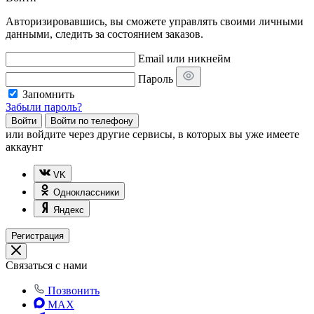
Авторизировавшись, вы сможете управлять своими личными
данными, следить за состоянием заказов.
Email или никнейм
Пароль
Запомнить
Забыли пароль?
Войти
Войти по телефону
или
войдите через другие сервисы, в которых вы уже имеете
аккаунт
VK
Одноклассники
Яндекс
Регистрация
Связаться с нами
Позвонить
MAX