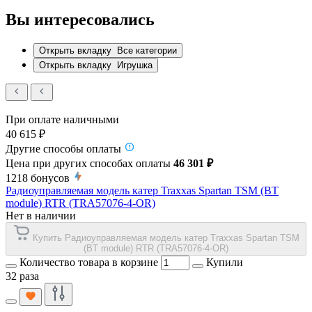
Вы интересовались
Открыть вкладку
Все категории
Открыть вкладку
Игрушка
При оплате наличными
40 615 ₽
Другие способы оплаты
Цена при других способах оплаты
46 301 ₽
1218
бонусов
Радиоуправляемая модель катер Traxxas Spartan TSM (BT
module) RTR (TRA57076-4-OR)
Нет в наличии
Купить Радиоуправляемая модель катер Traxxas Spartan TSM
(BT module) RTR (TRA57076-4-OR)
Количество товара в корзине
Купили
32 раза