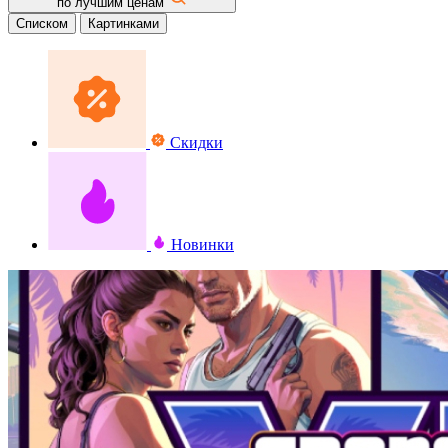
по лучшим ценам
Списком
Картинками
Скидки
Новинки