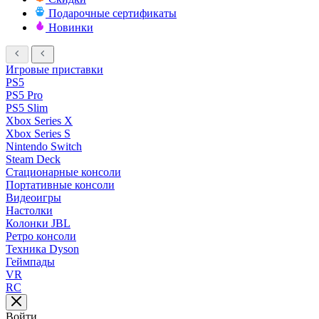
Подарочные сертификаты
Новинки
Игровые приставки
PS5
PS5 Pro
PS5 Slim
Xbox Series X
Xbox Series S
Nintendo Switch
Steam Deck
Стационарные консоли
Портативные консоли
Видеоигры
Настолки
Колонки JBL
Ретро консоли
Техника Dyson
Геймпады
VR
RC
Войти