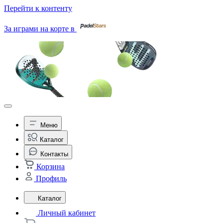
Перейти к контенту
За играми на корте в
Меню
Каталог
Контакты
Корзина
Профиль
Каталог
Личный кабинет