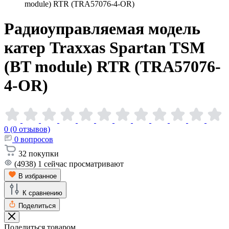
module) RTR (TRA57076-4-OR)
Радиоуправляемая модель
катер Traxxas Spartan TSM
(BT module) RTR
(TRA57076-
4-OR)
0 (0 отзывов)
0
вопросов
32
покупки
(4938)
1
сейчас просматривают
В избранное
К сравнению
Поделиться
Поделиться товаром