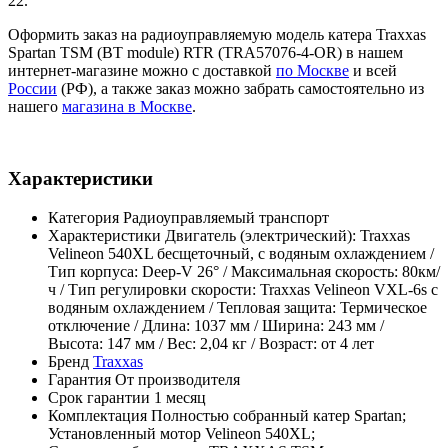
22.
Оформить заказ на радиоуправляемую модель катера Traxxas
Spartan TSM (BT module) RTR (TRA57076-4-OR) в нашем
интернет-магазине можно с доставкой
по Москве
и всей
России
(РФ), а также заказ можно забрать самостоятельно из
нашего
магазина в Москве
.
Характеристики
Категория
Радиоуправляемый транспорт
Характеристики
Двигатель (электрический): Traxxas
Velineon 540XL бесщеточный, с водяным охлаждением /
Тип корпуса: Deep-V 26° / Максимальная скорость: 80км/
ч / Тип регулировки скорости: Traxxas Velineon VXL-6s с
водяным охлаждением / Тепловая защита: Термическое
отключение / Длина: 1037 мм / Ширина: 243 мм /
Высота: 147 мм / Вес: 2,04 кг / Возраст: от 4 лет
Бренд
Traxxas
Гарантия
От производителя
Срок гарантии
1 месяц
Комплектация
Полностью собранный катер Spartan;
Установленный мотор Velineon 540XL;