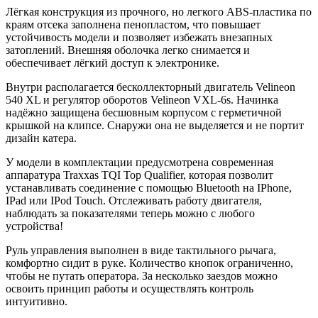
Лёгкая конструкция из прочного, но легкого ABS-пластика по
краям отсека заполнена пенопластом, что повышает
устойчивость модели и позволяет избежать внезапных
затоплений. Внешняя оболочка легко снимается и
обеспечивает лёгкий доступ к электронике.
Внутри располагается бесколлекторный двигатель Velineon
540 XL и регулятор оборотов Velineon VXL-6s. Начинка
надёжно защищена бесшовным корпусом с герметичной
крышкой на клипсе. Снаружи она не выделяется и не портит
дизайн катера.
У модели в комплектации предусмотрена современная
аппаратура Traxxas TQI Top Qualifier, которая позволит
устанавливать соединение с помощью Bluetooth на IPhone,
IPad или IPod Touch. Отслеживать работу двигателя,
наблюдать за показателями теперь можно с любого
устройства!
Руль управления выполнен в виде тактильного рычага,
комфортно сидит в руке. Количество кнопок ограниченно,
чтобы не путать оператора. За несколько заездов можно
освоить принцип работы и осуществлять контроль
интуитивно.