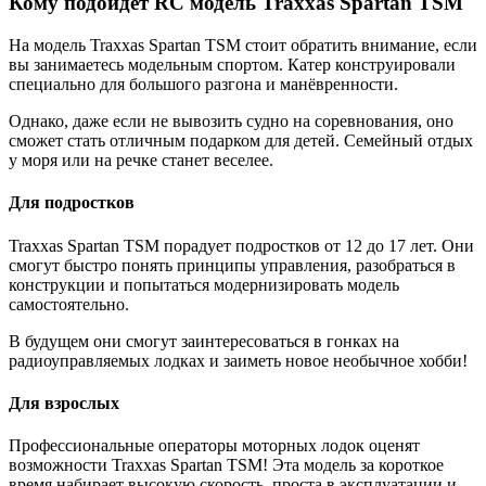
Кому подойдёт RC модель Traxxas Spartan TSM
На модель Traxxas Spartan TSM стоит обратить внимание, если
вы занимаетесь модельным спортом. Катер конструировали
специально для большого разгона и манёвренности.
Однако, даже если не вывозить судно на соревнования, оно
сможет стать отличным подарком для детей. Семейный отдых
у моря или на речке станет веселее.
Для подростков
Traxxas Spartan TSM порадует подростков от 12 до 17 лет. Они
смогут быстро понять принципы управления, разобраться в
конструкции и попытаться модернизировать модель
самостоятельно.
В будущем они смогут заинтересоваться в гонках на
радиоуправляемых лодках и заиметь новое необычное хобби!
Для взрослых
Профессиональные операторы моторных лодок оценят
возможности Traxxas Spartan TSM! Эта модель за короткое
время набирает высокую скорость, проста в эксплуатации и