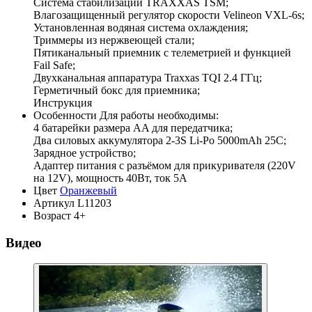
Система стабилизации TRAXXAS TSM;
Влагозащищенный регулятор скорости Velineon VXL-6s;
Установленная водяная система охлаждения;
Триммеры из нержвеющей стали;
Пятиканальный приемник с телеметрией и функцией
Fail Safe;
Двухканальная аппаратура Traxxas TQI 2.4 ГГц;
Герметичный бокс для приемника;
Инструкция
Особенности
Для работы необходимы:
4 батарейки размера AA для передатчика;
Два силовых аккумулятора 2-3S Li-Po 5000mAh 25C;
Зарядное устройство;
Адаптер питания с разъёмом для прикуривателя (220V
на 12V), мощность 40Вт, ток 5А
Цвет
Оранжевый
Артикул
L11203
Возраст
4+
Видео