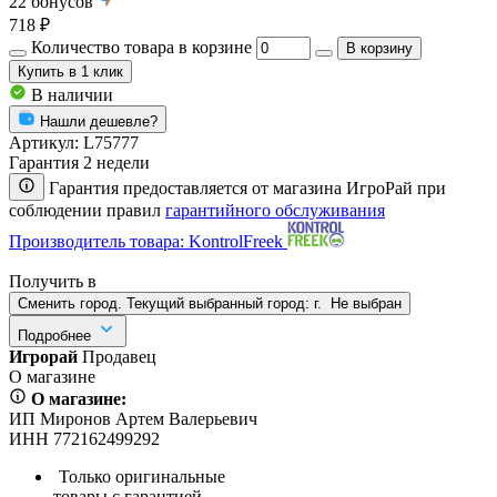
22
бонусов
718 ₽
Количество товара в корзине
В корзину
Купить
в 1 клик
В наличии
Нашли дешевле?
Артикул:
L75777
Гарантия 2 недели
Гарантия предоставляется от магазина ИгроРай при
соблюдении правил
гарантийного обслуживания
Производитель товара: KontrolFreek
Получить в
Сменить город. Текущий выбранный город:
г.
Не выбран
Подробнее
Игрорай
Продавец
О магазине
О магазине:
ИП Миронов Артем Валерьевич
ИНН 772162499292
Только оригинальные
товары с гарантией