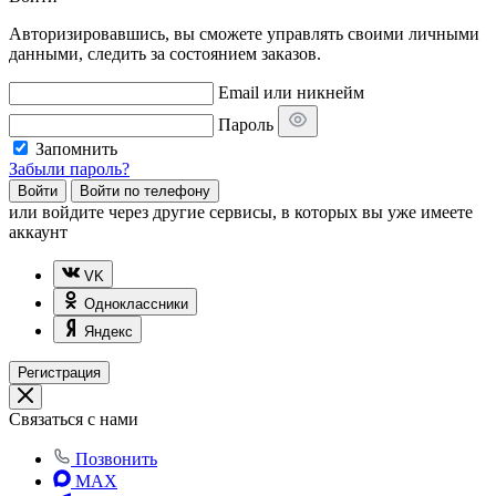
Авторизировавшись, вы сможете управлять своими личными
данными, следить за состоянием заказов.
Email или никнейм
Пароль
Запомнить
Забыли пароль?
Войти
Войти по телефону
или
войдите через другие сервисы, в которых вы уже имеете
аккаунт
VK
Одноклассники
Яндекс
Регистрация
Связаться с нами
Позвонить
MAX