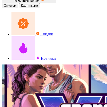
по лучшим ценам
Списком
Картинками
Скидки
Новинки