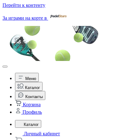
Перейти к контенту
За играми на корте в
Меню
Каталог
Контакты
Корзина
Профиль
Каталог
Личный кабинет