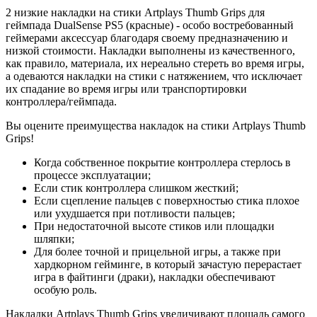
2 низкие накладки на стики Artplays Thumb Grips для
геймпада DualSense PS5 (красные) - особо востребованный
геймерами аксессуар благодаря своему предназначению и
низкой стоимости. Накладки выполнены из качественного,
как правило, материала, их нереально стереть во время игры,
а одеваются накладки на стики с натяжением, что исключает
их спадание во время игры или транспортировки
контроллера/геймпада.
Вы оцените преимущества накладок на стики Artplays Thumb
Grips!
Когда собственное покрытие контроллера стерлось в
процессе эксплуатации;
Если стик контроллера слишком жесткий;
Если сцепление пальцев с поверхностью стика плохое
или ухудшается при потливости пальцев;
При недостаточной высоте стиков или площадки
шляпки;
Для более точной и прицельной игры, а также при
хардкорном гейминге, в который зачастую перерастает
игра в файтинги (драки), накладки обеспечивают
особую роль.
Накладки Artplays Thumb Grips увеличивают площадь самого