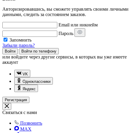
Авторизировавшись, вы сможете управлять своими личными
данными, следить за состоянием заказов.
Email или никнейм
Пароль
Запомнить
Забыли пароль?
Войти
Войти по телефону
или
войдите через другие сервисы, в которых вы уже имеете
аккаунт
VK
Одноклассники
Яндекс
Регистрация
Связаться с нами
Позвонить
MAX