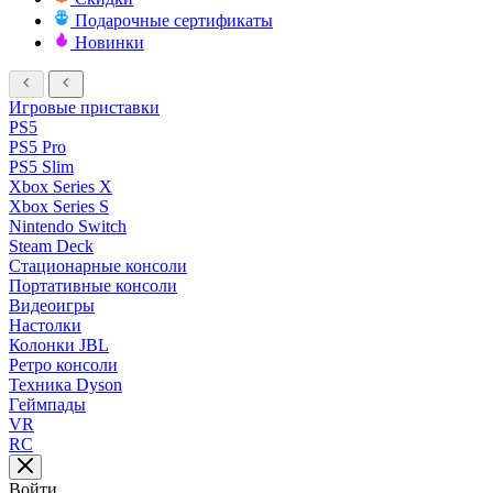
Подарочные сертификаты
Новинки
Игровые приставки
PS5
PS5 Pro
PS5 Slim
Xbox Series X
Xbox Series S
Nintendo Switch
Steam Deck
Стационарные консоли
Портативные консоли
Видеоигры
Настолки
Колонки JBL
Ретро консоли
Техника Dyson
Геймпады
VR
RC
Войти