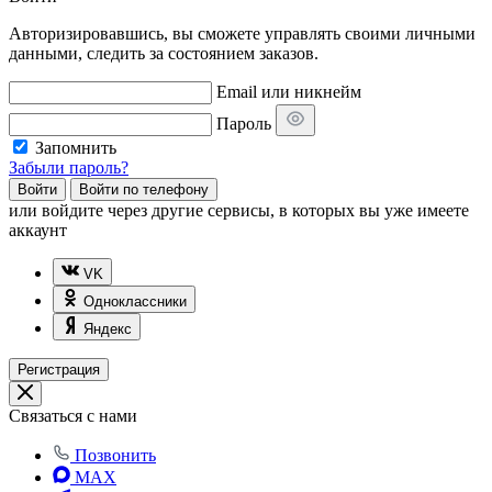
Авторизировавшись, вы сможете управлять своими личными
данными, следить за состоянием заказов.
Email или никнейм
Пароль
Запомнить
Забыли пароль?
Войти
Войти по телефону
или
войдите через другие сервисы, в которых вы уже имеете
аккаунт
VK
Одноклассники
Яндекс
Регистрация
Связаться с нами
Позвонить
MAX