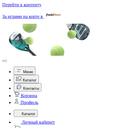
Перейти к контенту
За играми на корте в
Меню
Каталог
Контакты
Корзина
Профиль
Каталог
Личный кабинет