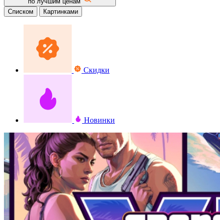
по лучшим ценам
Списком
Картинками
Скидки
Новинки