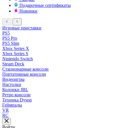
Подарочные сертификаты
Новинки
Игровые приставки
PS5
PS5 Pro
PS5 Slim
Xbox Series X
Xbox Series S
Nintendo Switch
Steam Deck
Стационарные консоли
Портативные консоли
Видеоигры
Настолки
Колонки JBL
Ретро консоли
Техника Dyson
Геймпады
VR
RC
Войти