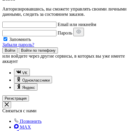
Авторизировавшись, вы сможете управлять своими личными
данными, следить за состоянием заказов.
Email или никнейм
Пароль
Запомнить
Забыли пароль?
Войти
Войти по телефону
или
войдите через другие сервисы, в которых вы уже имеете
аккаунт
VK
Одноклассники
Яндекс
Регистрация
Связаться с нами
Позвонить
MAX