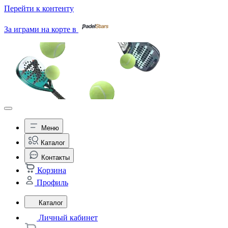
Перейти к контенту
За играми на корте в
Меню
Каталог
Контакты
Корзина
Профиль
Каталог
Личный кабинет