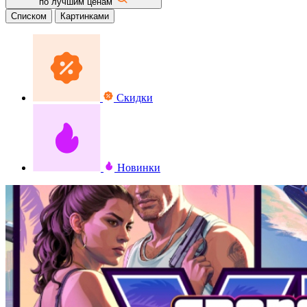
по лучшим ценам
Списком
Картинками
Скидки
Новинки