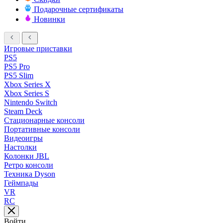
Подарочные сертификаты
Новинки
Игровые приставки
PS5
PS5 Pro
PS5 Slim
Xbox Series X
Xbox Series S
Nintendo Switch
Steam Deck
Стационарные консоли
Портативные консоли
Видеоигры
Настолки
Колонки JBL
Ретро консоли
Техника Dyson
Геймпады
VR
RC
Войти