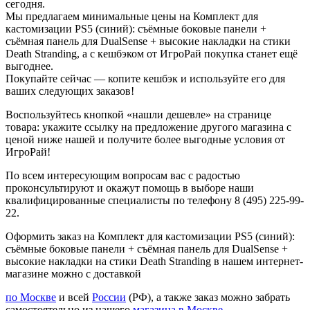
сегодня.
Мы предлагаем минимальные цены на Комплект для
кастомизации PS5 (синий): съёмные боковые панели +
съёмная панель для DualSense + высокие накладки на стики
Death Stranding, а с кешбэком от ИгроРай покупка станет ещё
выгоднее.
Покупайте сейчас — копите кешбэк и используйте его для
ваших следующих заказов!
Воспользуйтесь кнопкой «нашли дешевле» на странице
товара: укажите ссылку на предложение другого магазина с
ценой ниже нашей и получите более выгодные условия от
ИгроРай!
По всем интересующим вопросам вас с радостью
проконсультируют и окажут помощь в выборе наши
квалифицированные специалисты по телефону 8 (495) 225-99-
22.
Оформить заказ на Комплект для кастомизации PS5 (синий):
съёмные боковые панели + съёмная панель для DualSense +
высокие накладки на стики Death Stranding в нашем интернет-
магазине можно с доставкой
по Москве
и всей
России
(РФ), а также заказ можно забрать
самостоятельно из нашего
магазина в Москве
.