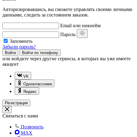
Авторизировавшись, вы сможете управлять своими личными
данными, следить за состоянием заказов.
Email или никнейм
Пароль
Запомнить
Забыли пароль?
Войти
Войти по телефону
или
войдите через другие сервисы, в которых вы уже имеете
аккаунт
VK
Одноклассники
Яндекс
Регистрация
Связаться с нами
Позвонить
MAX