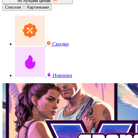
по лучшим ценам
Списком
Картинками
Скидки
Новинки