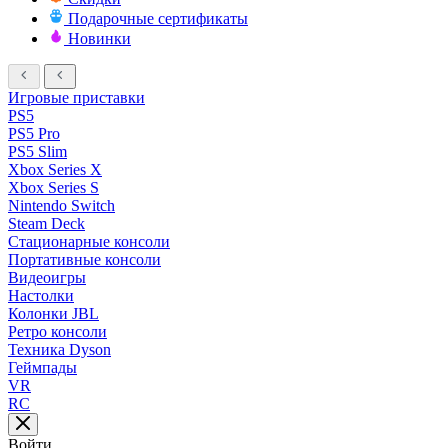
Подарочные сертификаты
Новинки
Игровые приставки
PS5
PS5 Pro
PS5 Slim
Xbox Series X
Xbox Series S
Nintendo Switch
Steam Deck
Стационарные консоли
Портативные консоли
Видеоигры
Настолки
Колонки JBL
Ретро консоли
Техника Dyson
Геймпады
VR
RC
Войти