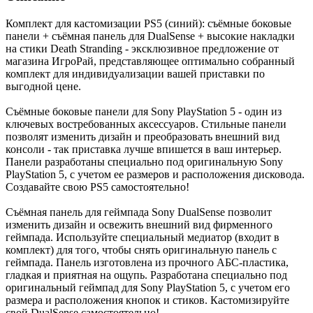
Комплект для кастомизации PS5 (синий): съёмные боковые
панели + съёмная панель для DualSense + высокие накладки
на стики Death Stranding - эксклюзивное предложение от
магазина ИгроРай, представляющее оптимально собранный
комплект для индивидуализации вашей приставки по
выгодной цене.
Съёмные боковые панели для Sony PlayStation 5 - один из
ключевых востребованных аксессуаров. Стильные панели
позволят изменить дизайн и преобразовать внешний вид
консоли - так приставка лучше впишется в ваш интерьер.
Панели разработаны специально под оригинальную Sony
PlayStation 5, с учетом ее размеров и расположения дисковода.
Создавайте свою PS5 самостоятельно!
Съёмная панель для геймпада Sony DualSense позволит
изменить дизайн и освежить внешний вид фирменного
геймпада. Используйте специальный медиатор (входит в
комплект) для того, чтобы снять оригинальную панель с
геймпада. Панель изготовлена из прочного АБС-пластика,
гладкая и приятная на ощупь. Разработана специально под
оригинальный геймпад для Sony PlayStation 5, с учетом его
размера и расположения кнопок и стиков. Кастомизируйте
свой DualSense самостоятельно!