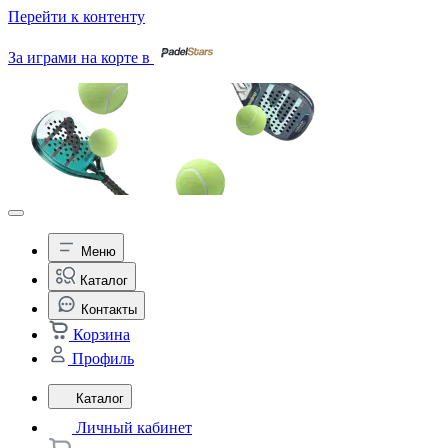
Перейти к контенту
За играми на корте в
Меню
Каталог
Контакты
Корзина
Профиль
Каталог
Личный кабинет