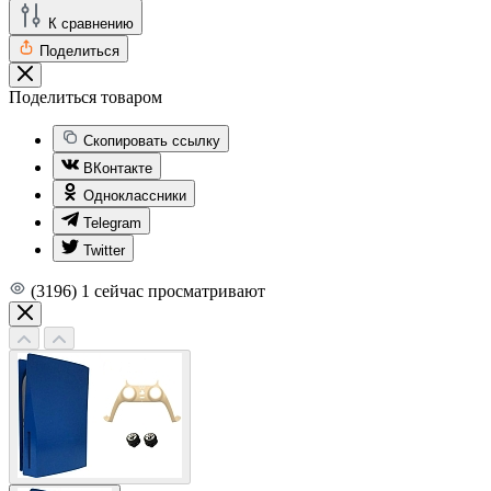
К сравнению
Поделиться
Поделиться товаром
Скопировать ссылку
ВКонтакте
Одноклассники
Telegram
Twitter
(3196)
1
сейчас просматривают