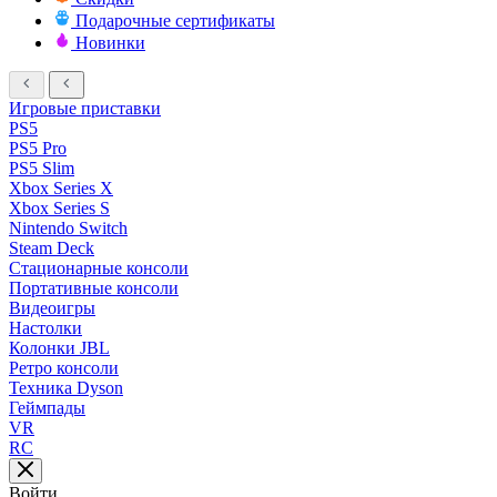
Подарочные сертификаты
Новинки
Игровые приставки
PS5
PS5 Pro
PS5 Slim
Xbox Series X
Xbox Series S
Nintendo Switch
Steam Deck
Стационарные консоли
Портативные консоли
Видеоигры
Настолки
Колонки JBL
Ретро консоли
Техника Dyson
Геймпады
VR
RC
Войти