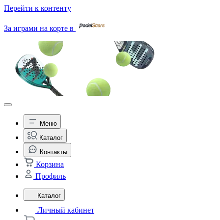
Перейти к контенту
За играми на корте в
Меню
Каталог
Контакты
Корзина
Профиль
Каталог
Личный кабинет