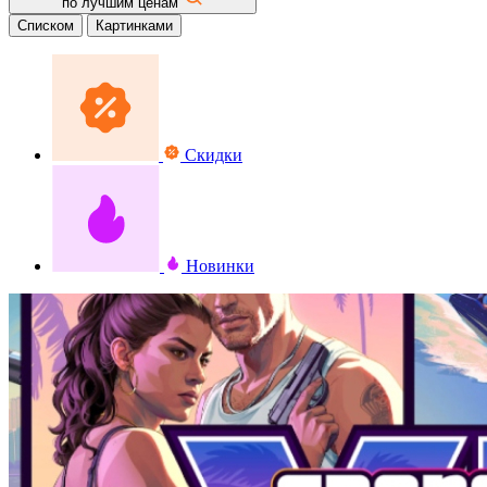
по лучшим ценам
Списком
Картинками
Скидки
Новинки