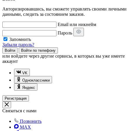
Авторизировавшись, вы сможете управлять своими личными
данными, следить за состоянием заказов.
Email или никнейм
Пароль
Запомнить
Забыли пароль?
Войти
Войти по телефону
или
войдите через другие сервисы, в которых вы уже имеете
аккаунт
VK
Одноклассники
Яндекс
Регистрация
Связаться с нами
Позвонить
MAX