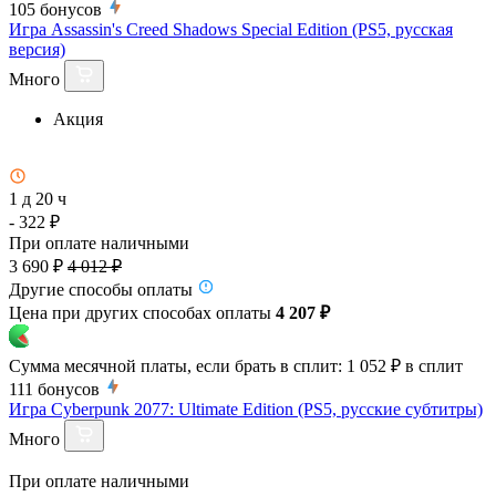
105
бонусов
Игра Assassin's Creed Shadows Special Edition (PS5, русская
версия)
Много
Акция
1 д 20 ч
- 322 ₽
При оплате наличными
3 690 ₽
4 012 ₽
Другие способы оплаты
Цена при других способах оплаты
4 207 ₽
Сумма месячной платы, если брать в сплит:
1 052 ₽
в сплит
111
бонусов
Игра Cyberpunk 2077: Ultimate Edition (PS5, русские субтитры)
Много
При оплате наличными