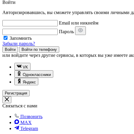
Войти
Авторизировавшись, вы сможете управлять своими личными дан
Email или никнейм
Пароль
Запомнить
Забыли пароль?
Войти
Войти по телефону
или
войдите через другие сервисы, в которых вы уже имеете ак
VK
Одноклассники
Яндекс
Регистрация
Связаться с нами
Позвонить
MAX
Telegram