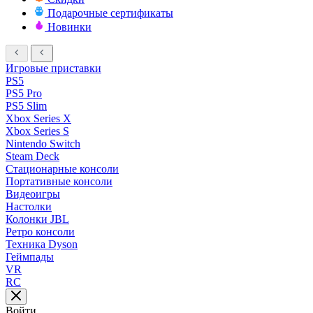
Подарочные сертификаты
Новинки
Игровые приставки
PS5
PS5 Pro
PS5 Slim
Xbox Series X
Xbox Series S
Nintendo Switch
Steam Deck
Стационарные консоли
Портативные консоли
Видеоигры
Настолки
Колонки JBL
Ретро консоли
Техника Dyson
Геймпады
VR
RC
Войти