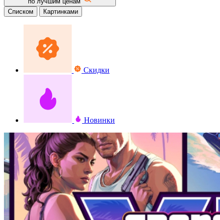
по лучшим ценам
Списком
Картинками
Скидки
Новинки