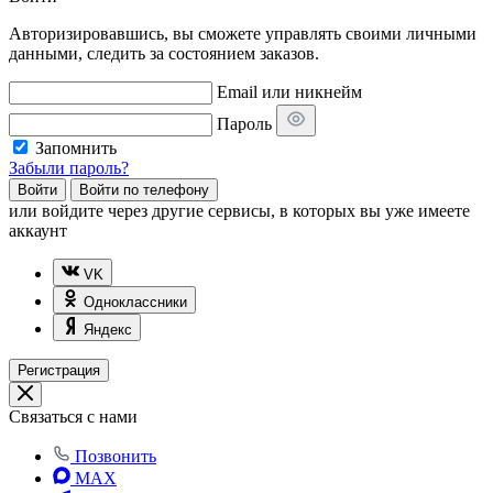
Авторизировавшись, вы сможете управлять своими личными
данными, следить за состоянием заказов.
Email или никнейм
Пароль
Запомнить
Забыли пароль?
Войти
Войти по телефону
или
войдите через другие сервисы, в которых вы уже имеете
аккаунт
VK
Одноклассники
Яндекс
Регистрация
Связаться с нами
Позвонить
MAX