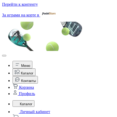
Перейти к контенту
За играми на корте в
Меню
Каталог
Контакты
Корзина
Профиль
Каталог
Личный кабинет